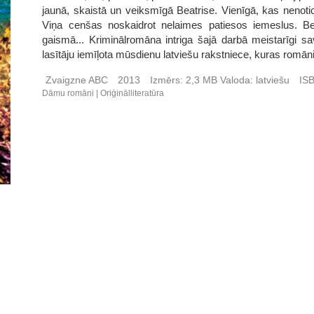
jaunā, skaistā un veiksmīgā Beatrise. Vienīgā, kas nenoti
Viņa cenšas noskaidrot nelaimes patiesos iemeslus. Bet 
gaismā... Kriminālromāna intriga šajā darbā meistarīgi 
lasītāju iemīļota mūsdienu latviešu rakstniece, kuras romāni 
Zvaigzne ABC
2013
Izmērs:
2,3 MB
Valoda:
latviešu
IS
Dāmu romāni
Oriģinālliteratūra