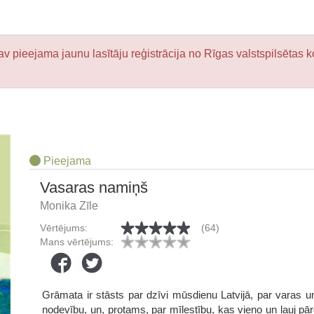
v pieejama jaunu lasītāju reģistrācija no Rīgas valstspilsētas k
Pieejama
Vasaras namiņš
Monika Zīle
Vērtējums:
(64)
Mans vērtējums:
Grāmata ir stāsts par dzīvi mūsdienu Latvijā, par varas u
nodevību, un, protams, par mīlestību, kas vieno un ļauj pār