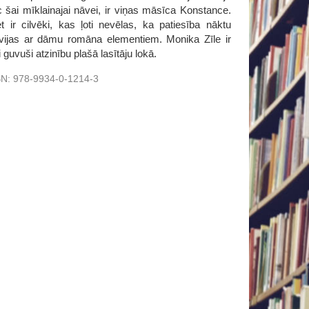
c šai mīklainajai nāvei, ir viņas māsīca Konstance.
ir cilvēki, kas ļoti nevēlas, ka patiesība nāktu
savijas ar dāmu romāna elementiem. Monika Zīle ir
guvuši atzinību plašā lasītāju lokā.
BN:
978-9934-0-1214-3