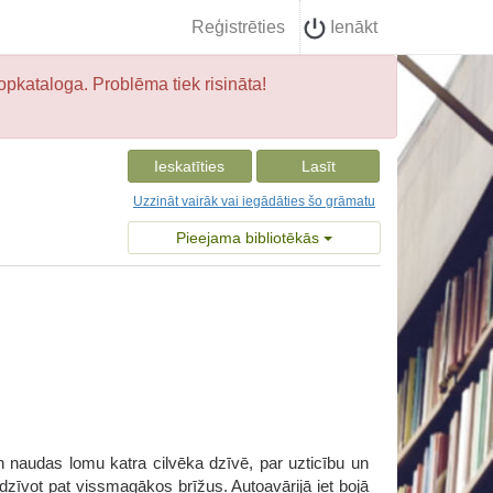
Reģistrēties
Ienākt
opkataloga. Problēma tiek risināta!
Ieskatīties
Lasīt
Uzzināt vairāk vai iegādāties šo grāmatu
Pieejama bibliotēkās
n naudas lomu katra cilvēka dzīvē, par uzticību un
dzīvot pat vissmagākos brīžus. Autoavārijā iet bojā