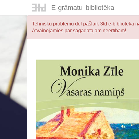
E-
grāmatu
bibliotēka
Tehnisku problēmu dēļ pašlaik 3td e-bibliotēkā na
Atvainojamies par sagādātajām neērtībām!