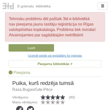
E-
grāmatu
bibliotēka
Tehnisku problēmu dēļ pašlaik 3td e-bibliotēkā
nav pieejama jaunu lasītāju reģistrācija no Rīgas
valstspilsētas kopkataloga. Problēma tiek risināta!
Atvainojamies par sagādātajām neērtībām!
Lasīt
Uzzināt vairāk vai iegādāties šo grāmatu
Pieejama bibliotēkās
Pieejama
Puika, kurš redzēja tumsā
Rasa Bugavičute-Pēce
Vērtējums:
(80)
Mans vērtējums: