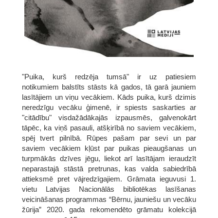
"Puika, kurš redzēja tumsā" ir uz patiesiem
notikumiem balstīts stāsts kā gados, tā garā jauniem
lasītājiem un viņu vecākiem. Kāds puika, kurš dzimis
neredzīgu vecāku ģimenē, ir spiests saskarties ar
"citādību" visdažādākajās izpausmēs, galvenokārt
tāpēc, ka viņš pasauli, atšķirībā no saviem vecākiem,
spēj tvert pilnībā. Rūpes pašam par sevi un par
saviem vecākiem kļūst par puikas pieaugšanas un
turpmākās dzīves jēgu, liekot arī lasītājam ieraudzīt
neparastajā stāstā pretrunas, kas valda sabiedrībā
attieksmē pret vājredzīgajiem. Grāmata ieguvusi 1.
vietu Latvijas Nacionālās bibliotēkas lasīšanas
veicināšanas programmas “Bērnu, jauniešu un vecāku
žūrija” 2020. gada rekomendēto grāmatu kolekcijā