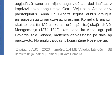
augļudārzā senu un mīļu draugu vidū abi dod laulības z
kopdzīvi savā sapņu mājā Četru Vēju ostā. Jauna dzīve
pārsteigumus. Anna un Gilberts iegūst jaunus draugu
aizraujošu stāstu par dzīvi uz jūras, mis Kornēliju Braiantu
skaisto Lesliju Mūru, kuras drūmajā, traģiskajā dzī
Montgomerija (1874–1942), kas, tāpat kā Anna, agri pal
Edvarda salā Kanādā, meitenes dzīvesstāstā pa daļai apr
pārdzīvoto. No angļu valodas tulkojusi Zane Rozenberga.
Zvaigzne ABC
2023
Izmērs:
1,4 MB
Valoda:
latviešu
IS
Bērniem un jaunatnei
Romāni
Tulkotā literatūra