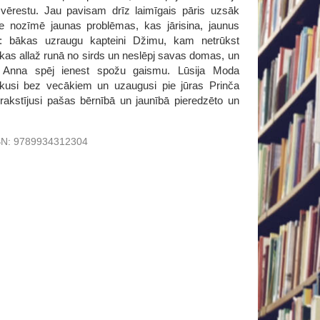
vērestu. Jau pavisam drīz laimīgais pāris uzsāk
 nozīmē jaunas problēmas, kas jārisina, jaunus
s: bākas uzraugu kapteini Džimu, kam netrūkst
, kas allaž runā no sirds un neslēpj savas domas, un
vē Anna spēj ienest spožu gaismu. Lūsija Moda
ikusi bez vecākiem un uzaugusi pie jūras Prinča
akstījusi pašas bērnībā un jaunībā pieredzēto un
BN:
9789934312304