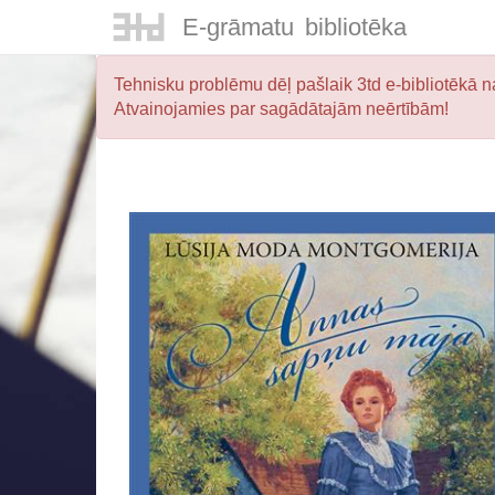
E-
grāmatu
bibliotēka
Tehnisku problēmu dēļ pašlaik 3td e-bibliotēkā na
Atvainojamies par sagādātajām neērtībām!