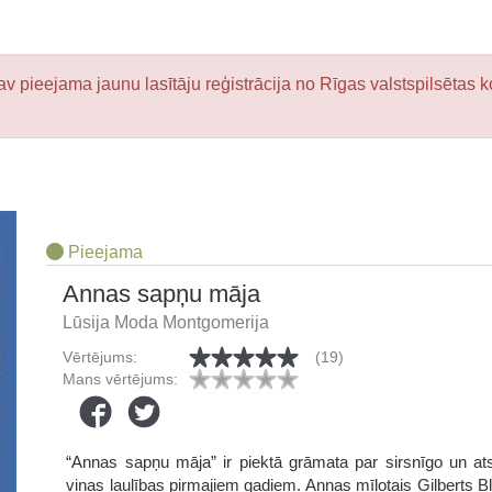
v pieejama jaunu lasītāju reģistrācija no Rīgas valstspilsētas k
Pieejama
Annas sapņu māja
Lūsija Moda Montgomerija
Vērtējums:
(19)
Mans vērtējums:
“Annas sapņu māja” ir piektā grāmata par sirsnīgo un at
viņas laulības pirmajiem gadiem. Annas mīļotais Gilberts Bla