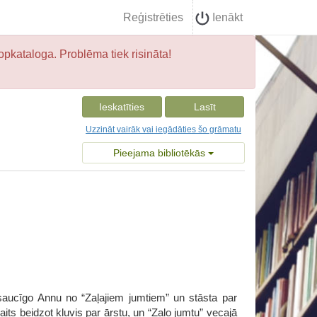
Reģistrēties
Ienākt
opkataloga. Problēma tiek risināta!
Ieskatīties
Lasīt
Uzzināt vairāk vai iegādāties šo grāmatu
Pieejama bibliotēkās
saucīgo Annu no “Zaļajiem jumtiem” un stāsta par
its beidzot kļuvis par ārstu, un “Zaļo jumtu” vecajā