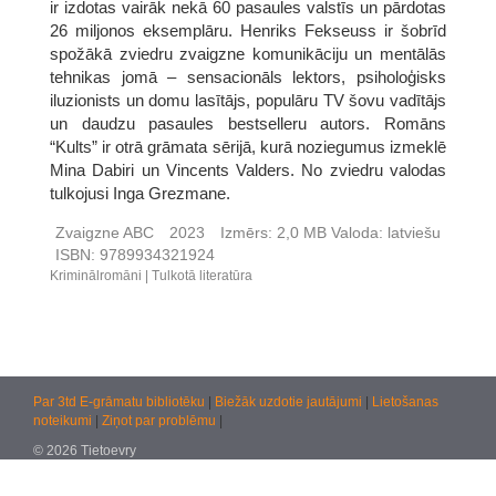
ir izdotas vairāk nekā 60 pasaules valstīs un pārdotas
26 miljonos eksemplāru. Henriks Fekseuss ir šobrīd
spožākā zviedru zvaigzne komunikāciju un mentālās
tehnikas jomā – sensacionāls lektors, psiholoģisks
iluzionists un domu lasītājs, populāru TV šovu vadītājs
un daudzu pasaules bestselleru autors. Romāns
“Kults” ir otrā grāmata sērijā, kurā noziegumus izmeklē
Mina Dabiri un Vincents Valders. No zviedru valodas
tulkojusi Inga Grezmane.
Zvaigzne ABC
2023
Izmērs:
2,0 MB
Valoda:
latviešu
ISBN:
9789934321924
Kriminālromāni
Tulkotā literatūra
Par 3td E-grāmatu bibliotēku
|
Biežāk uzdotie jautājumi
|
Lietošanas
noteikumi
|
Ziņot par problēmu
|
© 2026 Tietoevry
Jautājumiem:
atbalsts@kultura.lv