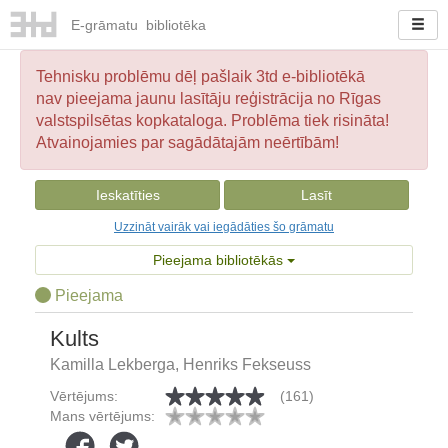
E-
grāmatu
bibliotēka
Tehnisku problēmu dēļ pašlaik 3td e-bibliotēkā
nav pieejama jaunu lasītāju reģistrācija no Rīgas
valstspilsētas kopkataloga. Problēma tiek risināta!
Atvainojamies par sagādātajām neērtībām!
Ieskatīties
Lasīt
Uzzināt vairāk vai iegādāties šo grāmatu
Pieejama bibliotēkās
Pieejama
Kults
Kamilla Lekberga, Henriks Fekseuss
Vērtējums:
(161)
Mans vērtējums: