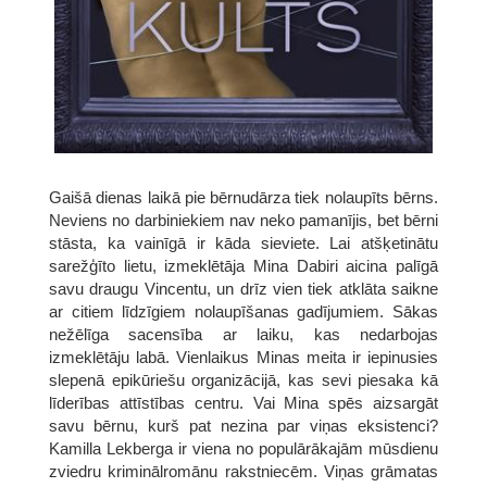
Gaišā dienas laikā pie bērnudārza tiek nolaupīts bērns.
Neviens no darbiniekiem nav neko pamanījis, bet bērni
stāsta, ka vainīgā ir kāda sieviete. Lai atšķetinātu
sarežģīto lietu, izmeklētāja Mina Dabiri aicina palīgā
savu draugu Vincentu, un drīz vien tiek atklāta saikne
ar citiem līdzīgiem nolaupīšanas gadījumiem. Sākas
nežēlīga sacensība ar laiku, kas nedarbojas
izmeklētāju labā. Vienlaikus Minas meita ir iepinusies
slepenā epikūriešu organizācijā, kas sevi piesaka kā
līderības attīstības centru. Vai Mina spēs aizsargāt
savu bērnu, kurš pat nezina par viņas eksistenci?
Kamilla Lekberga ir viena no populārākajām mūsdienu
zviedru kriminālromānu rakstniecēm. Viņas grāmatas