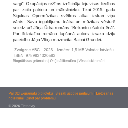
sargi”. Okupācijas režīms iznīcināja teju visas liecības
par izcilo patriotu un mākslinieku. Tikai 2019. gada
Siguldas Opermūzikas svētkos atkal izskan viņa
vārds. Savu ieguldījumu teātra un mūzikas vēsturē
sniedz arī Jāņa Ūdra romāns “Belkanto ešafota ēnā”.
Par līdzdalību romāna tapšanā autors izsaka dziļu
pateicību Jāņa Vītiņa mazmeitai Baibai Grundei.
Zvaigzne ABC
2023
Izmērs:
1,5 MB
Valoda:
latviešu
ISBN:
9789934320583
Biogrāfiskas grāmatas
Oriģinālliteratūra
Vēsturiski romāni
Par 3td E-grāmatu bibliotēku
|
Biežāk uzdotie jautājumi
|
Lietošanas
noteikumi
|
Ziņot par problēmu
|
© 2026 Tietoevry
Jautājumiem:
atbalsts@kultura.lv
Versija: effac 04.02.2026 10:48 (production)