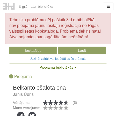
E-
grāmatu
bibliotēka
Tehnisku problēmu dēļ pašlaik 3td e-bibliotēkā
nav pieejama jaunu lasītāju reģistrācija no Rīgas
valstspilsētas kopkataloga. Problēma tiek risināta!
Atvainojamies par sagādātajām neērtībām!
Ieskatīties
Lasīt
Uzzināt vairāk vai iegādāties šo grāmatu
Pieejama bibliotēkās
Pieejama
Belkanto ešafota ēnā
Jānis Ūdris
Vērtējums:
(6)
Mans vērtējums: