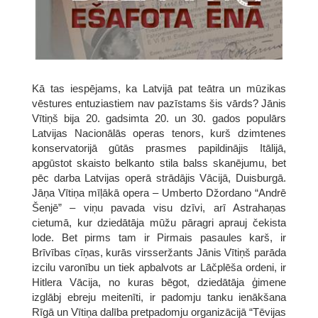
Kā tas iespējams, ka Latvijā pat teātra un mūzikas
vēstures entuziastiem nav pazīstams šis vārds? Jānis
Vītiņš bija 20. gadsimta 20. un 30. gados populārs
Latvijas Nacionālās operas tenors, kurš dzimtenes
konservatorijā gūtās prasmes papildinājis Itālijā,
apgūstot skaisto belkanto stila balss skanējumu, bet
pēc darba Latvijas operā strādājis Vācijā, Duisburgā.
Jāņa Vītiņa mīļākā opera – Umberto Džordano “Andrē
Šenjē” – viņu pavada visu dzīvi, arī Astrahaņas
cietumā, kur dziedātāja mūžu pāragri aprauj čekista
lode. Bet pirms tam ir Pirmais pasaules karš, ir
Brīvības cīņas, kurās virsseržants Jānis Vītiņš parāda
izcilu varonību un tiek apbalvots ar Lāčplēša ordeni, ir
Hitlera Vācija, no kuras bēgot, dziedātāja ģimene
izglābj ebreju meitenīti, ir padomju tanku ienākšana
Rīgā un Vītiņa dalība pretpadomju organizācijā “Tēvijas