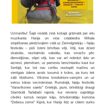
Uzmanību! Šajā visādā ziņā košajā grāmatā par ielu
muzikanta Harija un viņa ceļabiedra Mihala
stopēšanas piedzīvojiem ceļā uz Ziemeļgrieķiju – hipiju
festivālu – pūš īsteni brīvības vēji. Vēji, kas dzied
skaistās, nezināmās valodās, kas smaržo pēc
dienvidjūras, stipri vēji, kas var arī nobrāzt ādu un
aiznest, piemēram, uz pamestu benzīntanku kaut kur
Serbijā, kur īsti nav cerību nostopēt mašīnu un
vienīgais ūdens avots tuvumā ir krāns, pa kuru tek
zaļš šķidrums. Vilciena konduktors-vampīrs un uz
seksu kāras vecmāmiņas Rumānijā, hipiju festivāls
“Varavīksnes saiets” Grieķijā, jauni, brīnišķīgi draugi
Stambulā Tarlabaši rajonā, kur neviens saprātīgs
cilvēks tumsā nesper kāju, brīvdomātāju komūna
“Debesu zeme” Kiprā, kur Harijs līdz ar citiem ņurko