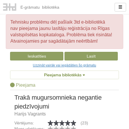
E-
grāmatu
bibliotēka
Tehnisku problēmu dēļ pašlaik 3td e-bibliotēkā
nav pieejama jaunu lasītāju reģistrācija no Rīgas
valstspilsētas kopkataloga. Problēma tiek risināta!
Atvainojamies par sagādātajām neērtībām!
Ieskatīties
Lasīt
Uzzināt vairāk vai iegādāties šo grāmatu
Pieejama bibliotēkās
Pieejama
Trakā mugursomnieka negantie
piedzīvojumi
Harijs Vagrants
Vērtējums:
(23)
Mans vērtējums: