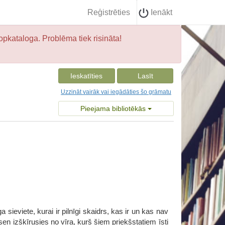
Reģistrēties
Ienākt
opkataloga. Problēma tiek risināta!
Ieskatīties
Lasīt
Uzzināt vairāk vai iegādāties šo grāmatu
Pieejama bibliotēkās
a sieviete, kurai ir pilnīgi skaidrs, kas ir un kas nav
sen izšķīrusies no vīra, kurš šiem priekšstatiem īsti