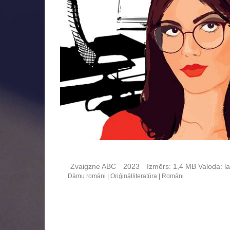
Zvaigzne ABC
2023
Izmērs:
1,4 MB
Valoda:
la
Dāmu romāni
Oriģinālliteratūra
Romāni