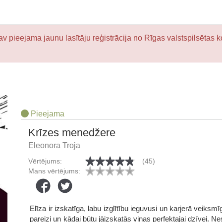
v pieejama jaunu lasītāju reģistrācija no Rīgas valstspilsētas k
Pieejama
Krīzes menedžere
Eleonora Troja
Vērtējums:
(45)
Mans vērtējums:
Elīza ir izskatīga, labu izglītību ieguvusi un karjerā veiksmīg
pareizi un kādai būtu jāizskatās viņas perfektajai dzīvei. Ne