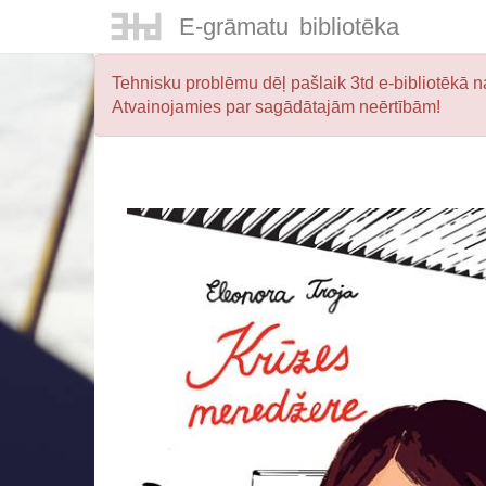
E-
grāmatu
bibliotēka
Tehnisku problēmu dēļ pašlaik 3td e-bibliotēkā na
Atvainojamies par sagādātajām neērtībām!