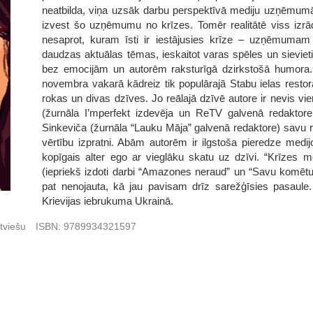
neatbilda, viņa uzsāk darbu perspektīvā mediju uzņēmumā
izvest šo uzņēmumu no krīzes. Tomēr realitātē viss izrād
nesaprot, kuram īsti ir iestājusies krīze – uzņēmumam
daudzas aktuālas tēmas, ieskaitot varas spēles un sievieti 
bez emocijām un autorēm raksturīgā dzirkstošā humora. 
novembra vakarā kādreiz tik populārajā Stabu ielas restorā
rokas un divas dzīves. Jo reālajā dzīvē autore ir nevis v
(žurnāla I’mperfekt izdevēja un ReTV galvenā redaktore
Sinkeviča (žurnāla “Lauku Māja” galvenā redaktore) savu r
vērtību izpratni. Abām autorēm ir ilgstoša pieredze medi
kopīgais alter ego ar vieglāku skatu uz dzīvi. “Krīzes 
(iepriekš izdoti darbi “Amazones neraud” un “Savu komētu 
pat nenojauta, kā jau pavisam drīz sarežģīsies pasaul
Krievijas iebrukuma Ukrainā.
tviešu
ISBN:
9789934321597