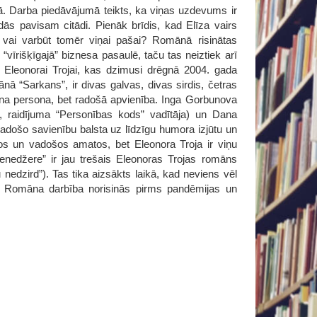
. Darba piedāvājumā teikts, ka viņas uzdevums ir
ās pavisam citādi. Pienāk brīdis, kad Elīza vairs
 vai varbūt tomēr viņai pašai? Romānā risinātas
“vīrišķīgajā” biznesa pasaulē, taču tas neiztiek arī
Eleonorai Trojai, kas dzimusi drēgnā 2004. gada
nā “Sarkans”, ir divas galvas, divas sirdis, četras
iena persona, bet radošā apvienība. Inga Gorbunova
, raidījuma “Personības kods” vadītāja) un Dana
adošo savienību balsta uz līdzīgu humora izjūtu un
jos un vadošos amatos, bet Eleonora Troja ir viņu
menedžere” ir jau trešais Eleonoras Trojas romāns
nedzird”). Tas tika aizsākts laikā, kad neviens vēl
e. Romāna darbība norisinās pirms pandēmijas un