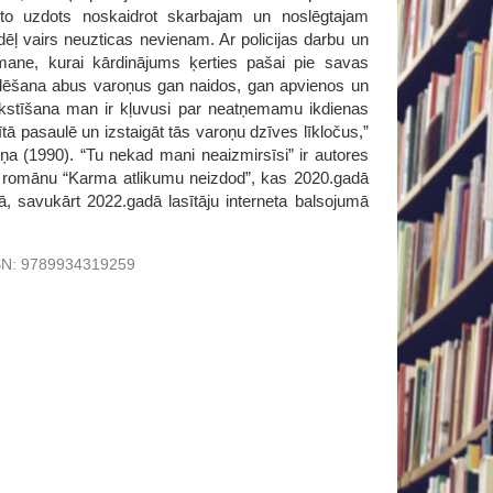
to uzdots noskaidrot skarbajam un noslēgtajam
ļ vairs neuzticas nevienam. Ar policijas darbu un
tmane, kurai kārdinājums ķerties pašai pie savas
eklēšana abus varoņus gan naidos, gan apvienos un
akstīšana man ir kļuvusi par neatņemamu ikdienas
tā pasaulē un izstaigāt tās varoņu dzīves līkločus,”
iņa (1990). “Tu nekad mani neaizmirsīsi” ir autores
jas romānu “Karma atlikumu neizdod”, kas 2020.gadā
 savukārt 2022.gadā lasītāju interneta balsojumā
BN:
9789934319259