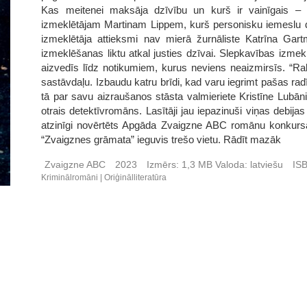
Kas meitenei maksāja dzīvību un kurš ir vainīgais – 
izmeklētājam Martinam Lippem, kurš personisku iemeslu dē
izmeklētāja attieksmi nav mierā žurnāliste Katrīna Gar
izmeklēšanas liktu atkal justies dzīvai. Slepkavības izm
aizvedīs līdz notikumiem, kurus neviens neaizmirsīs. “R
sastāvdaļu. Izbaudu katru brīdi, kad varu iegrimt pašas radī
tā par savu aizraušanos stāsta valmieriete Kristīne Lubān
otrais detektīvromāns. Lasītāji jau iepazinuši viņas debi
atzinīgi novērtēts Apgāda Zvaigzne ABC romānu konkursā,
“Zvaigznes grāmata” ieguvis trešo vietu. Rādīt mazāk
Zvaigzne ABC
2023
Izmērs:
1,3 MB
Valoda:
latviešu
IS
Kriminālromāni
Oriģinālliteratūra