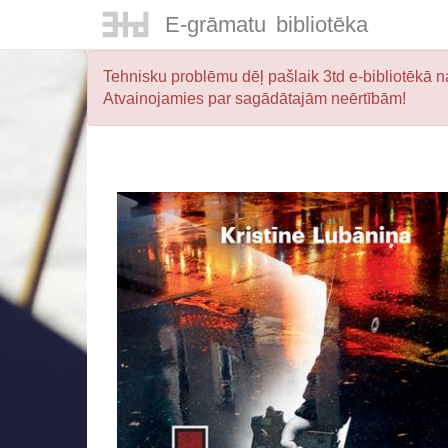
E-
grāmatu
bibliotēka
Tehnisku problēmu dēļ pašlaik 3td e-bibliotēkā na
Atvainojamies par sagādātajām neērtībām!