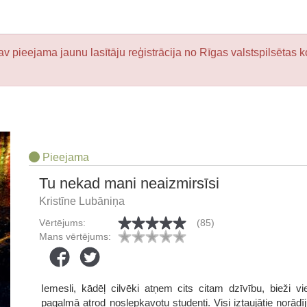
v pieejama jaunu lasītāju reģistrācija no Rīgas valstspilsētas k
Pieejama
Tu nekad mani neaizmirsīsi
Kristīne Lubāniņa
Vērtējums:
(85)
Mans vērtējums:
Iemesli, kādēļ cilvēki atņem cits citam dzīvību, bieži v
pagalmā atrod noslepkavotu studenti. Visi iztaujātie norādī