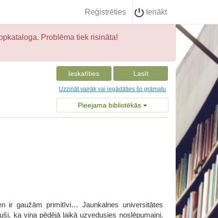
Reģistrēties
Ienākt
opkataloga. Problēma tiek risināta!
Ieskatīties
Lasīt
Uzzināt vairāk vai iegādāties šo grāmatu
Pieejama bibliotēkās
ien ir gaužām primitīvi… Jaunkalnes universitātes
juši, ka viņa pēdējā laikā uzvedusies noslēpumaini.