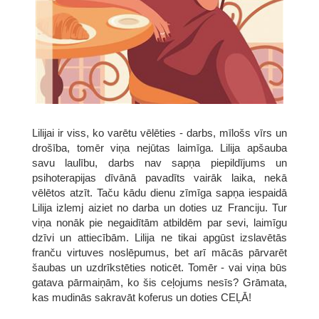
Lilijai ir viss, ko varētu vēlēties - darbs, mīlošs vīrs un
drošība, tomēr viņa nejūtas laimīga. Lilija apšauba
savu laulību, darbs nav sapņa piepildījums un
psihoterapijas dīvānā pavadīts vairāk laika, nekā
vēlētos atzīt. Taču kādu dienu zīmīga sapņa iespaidā
Lilija izlemj aiziet no darba un doties uz Franciju. Tur
viņa nonāk pie negaidītām atbildēm par sevi, laimīgu
dzīvi un attiecībām. Lilija ne tikai apgūst izslavētās
franču virtuves noslēpumus, bet arī mācās pārvarēt
šaubas un uzdrīkstēties noticēt. Tomēr - vai viņa būs
gatava pārmaiņām, ko šis ceļojums nesīs? Grāmata,
kas mudinās sakravāt koferus un doties CEĻĀ!