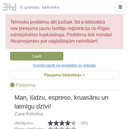
E-
grāmatu
bibliotēka
Tehnisku problēmu dēļ pašlaik 3td e-bibliotēkā
nav pieejama jaunu lasītāju reģistrācija no Rīgas
valstspilsētas kopkataloga. Problēma tiek risināta!
Atvainojamies par sagādātajām neērtībām!
Lasīt
Uzzināt vairāk vai iegādāties šo grāmatu
Pieejama bibliotēkās
Pieejama
Man, lūdzu, espreso, kruasānu un
laimīgu dzīvi!
Zane Krēsliņa
Vērtējums:
(45)
Mans vērtējums: