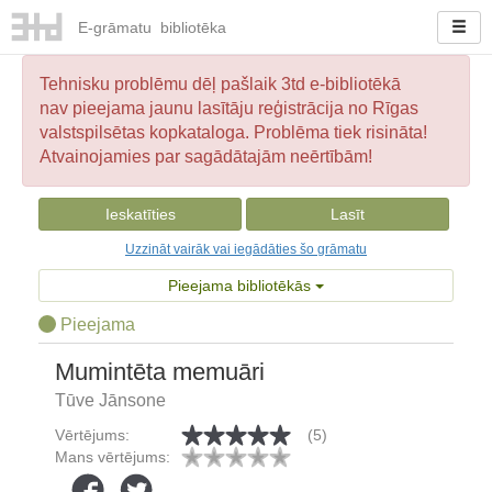
E-
grāmatu
bibliotēka
Tehnisku problēmu dēļ pašlaik 3td e-bibliotēkā
nav pieejama jaunu lasītāju reģistrācija no Rīgas
valstspilsētas kopkataloga. Problēma tiek risināta!
Atvainojamies par sagādātajām neērtībām!
Ieskatīties
Lasīt
Uzzināt vairāk vai iegādāties šo grāmatu
Pieejama bibliotēkās
Pieejama
Mumintēta memuāri
Tūve Jānsone
Vērtējums:
(5)
Mans vērtējums: