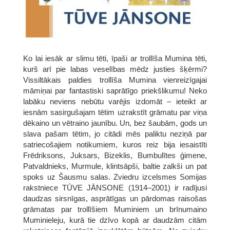
Ko lai iesāk ar slimu tēti, īpaši ar trollīša Mumina tēti,
kurš arī pie labas veselības mēdz justies šķērmi?
Vissiltākais paldies trollīša Mumina vienreizīgajai
māmiņai par fantastiski saprātīgo priekšlikumu! Neko
labāku neviens nebūtu varējis izdomāt – ieteikt ar
iesnām sasirgušajam tētim uzrakstīt grāmatu par viņa
dēkaino un vētraino jaunību. Un, bez šaubām, gods un
slava pašam tētim, jo citādi mēs paliktu neziņā par
satriecošajiem notikumiem, kuros reiz bija iesaistīti
Frēdriksons, Juksars, Bizeklis, Bumbulītes ģimene,
Patvaldnieks, Murmule, klintsāpši, baltie zalkši un pat
spoks uz Šausmu salas. Zviedru izcelsmes Somijas
rakstniece TŪVE JĀNSONE (1914–2001) ir radījusi
daudzas sirsnīgas, asprātīgas un pārdomas raisošas
grāmatas par trollīšiem Muminiem un brīnumaino
Muminieleju, kurā tie dzīvo kopā ar daudzām citām