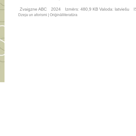
Zvaigzne ABC
2024
Izmērs:
480,9 KB
Valoda:
latviešu
I
Dzeja un aforismi
Oriģinālliteratūra