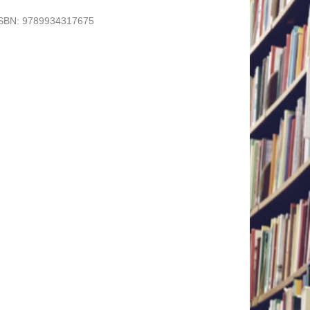
SBN:
9789934317675