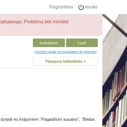
Reģistrēties
Ienākt
opkataloga. Problēma tiek risināta!
Ieskatīties
Lasīt
Uzzināt vairāk vai iegādāties šo grāmatu
Pieejama bibliotēkās
e dzejoļi no krājumiem "Pagaidīsim ausaino", "Bēdas