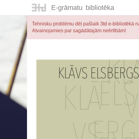
E-
grāmatu
bibliotēka
Tehnisku problēmu dēļ pašlaik 3td e-bibliotēkā na
Atvainojamies par sagādātajām neērtībām!