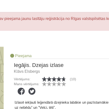
v pieejama jaunu lasītāju reģistrācija no Rīgas valstspilsētas k
Pieejama
Iegājis. Dzejas izlase
Klāvs Elsbergs
Vērtējums:
(10)
Mans vērtējums:
Izlasē iekļauti leģendārā dzejnieka labākie un pazīstamāki
uz nebēdu" un "Velci, tēti".