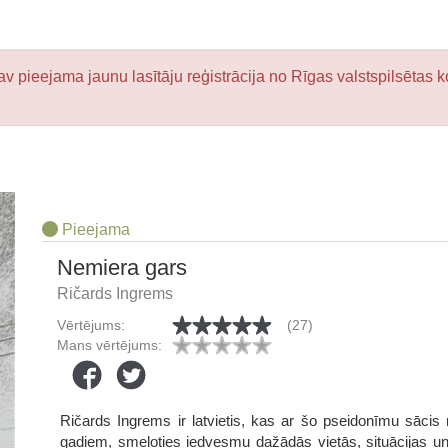
v pieejama jaunu lasītāju reģistrācija no Rīgas valstspilsētas k
Pieejama
Nemiera gars
Ričards Ingrems
Vērtējums:
(27)
Mans vērtējums:
Ričards Ingrems ir latvietis, kas ar šo pseidonīmu sācis
gadiem, smeļoties iedvesmu dažādās vietās, situācijas un 