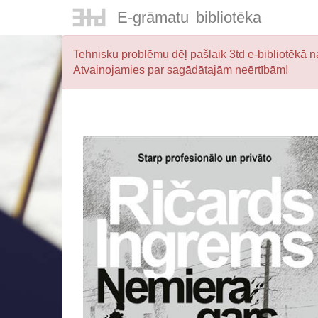
E-
grāmatu
bibliotēka
Tehnisku problēmu dēļ pašlaik 3td e-bibliotēkā na
Atvainojamies par sagādātajām neērtībām!