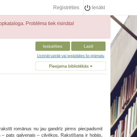
Reģistrēties
Ienākt
opkataloga. Problēma tiek risināta!
Ieskatīties
Lasīt
Uzzināt vairāk vai iegādāties šo grāmatu
Pieejama bibliotēkās
 rakstīt romānus nu jau gandrīz pirms piecpadsmit
– pats galvenais – cilvēkos. Rakstīšana ir hobijs,