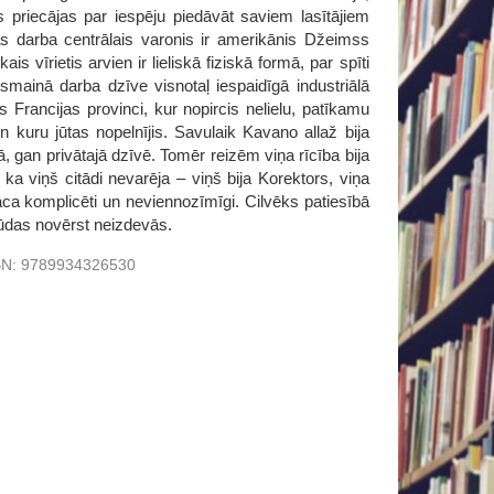
s priecājas par iespēju piedāvāt saviem lasītājiem
s darba centrālais varonis ir amerikānis Džeimss
 vīrietis arvien ir lieliskā fiziskā formā, par spīti
ksmainā darba dzīve visnotaļ iespaidīgā industriālā
s Francijas provinci, kur nopircis nelielu, patīkamu
n kuru jūtas nopelnījis. Savulaik Kavano allaž bija
, gan privātajā dzīvē. Tomēr reizēm viņa rīcība bija
 ka viņš citādi nevarēja – viņš bija Korektors, viņa
āca komplicēti un neviennozīmīgi. Cilvēks patiesībā
kļūdas novērst neizdevās.
BN:
9789934326530