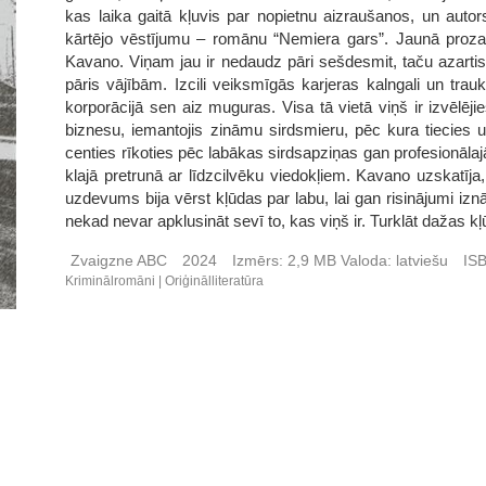
kas laika gaitā kļuvis par nopietnu aizraušanos, un autor
kārtējo vēstījumu – romānu “Nemiera gars”. Jaunā proza
Kavano. Viņam jau ir nedaudz pāri sešdesmit, taču azartiskais
pāris vājībām. Izcili veiksmīgās karjeras kalngali un trau
korporācijā sen aiz muguras. Visa tā vietā viņš ir izvēlējie
biznesu, iemantojis zināmu sirdsmieru, pēc kura tiecies u
centies rīkoties pēc labākas sirdsapziņas gan profesionālajā
klajā pretrunā ar līdzcilvēku viedokļiem. Kavano uzskatīja,
uzdevums bija vērst kļūdas par labu, lai gan risinājumi izn
nekad nevar apklusināt sevī to, kas viņš ir. Turklāt dažas 
Zvaigzne ABC
2024
Izmērs:
2,9 MB
Valoda:
latviešu
IS
Kriminālromāni
Oriģinālliteratūra