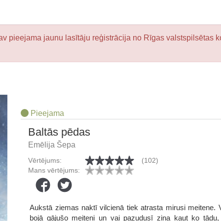
v pieejama jaunu lasītāju reģistrācija no Rīgas valstspilsētas k
Pieejama
Baltās pēdas
Emēlija Šepa
Vērtējums:
(102)
Mans vērtējums:
Aukstā ziemas naktī vilcienā tiek atrasta mirusi meitene
bojā gājušo meiteni un vai pazudusī zina kaut ko tādu,