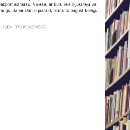
bprāt aizmirsu. Vīrieša, ar kuru reiz bijuši teju vai
rīgs. Jānai Danilo jāatrod, pirms to pagūst kolēģi.
u
ISBN:
9789934294587