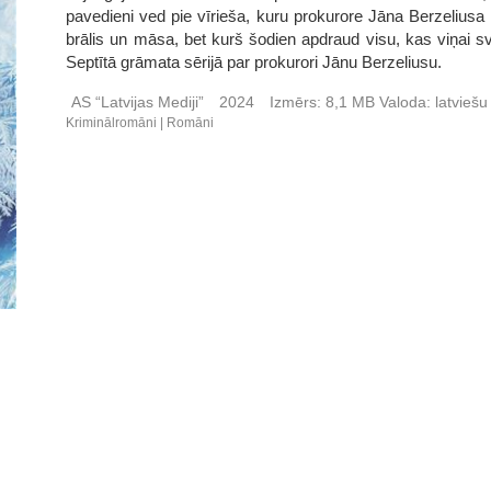
pavedieni ved pie vīrieša, kuru prokurore Jāna Berzeliusa la
brālis un māsa, bet kurš šodien apdraud visu, kas viņai sva
Septītā grāmata sērijā par prokurori Jānu Berzeliusu.
AS “Latvijas Mediji”
2024
Izmērs:
8,1 MB
Valoda:
latvieš
Kriminālromāni
Romāni