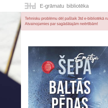
E-
grāmatu
bibliotēka
Tehnisku problēmu dēļ pašlaik 3td e-bibliotēkā na
Atvainojamies par sagādātajām neērtībām!