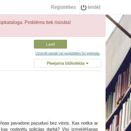
Reģistrēties
Ienākt
opkataloga. Problēma tiek risināta!
Lasīt
Uzzināt vairāk vai iegādāties šo grāmatu
Pieejama bibliotēkās
. Viņas pavadone pazudusi bez vēsts. Kas notika ar
 kas noderētu policijas darbā? Visi izmeklēšanas