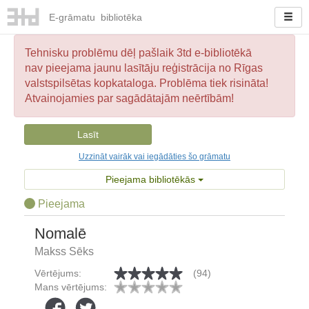
E-
grāmatu
bibliotēka
Tehnisku problēmu dēļ pašlaik 3td e-bibliotēkā
nav pieejama jaunu lasītāju reģistrācija no Rīgas
valstspilsētas kopkataloga. Problēma tiek risināta!
Atvainojamies par sagādātajām neērtībām!
Lasīt
Uzzināt vairāk vai iegādāties šo grāmatu
Pieejama bibliotēkās
Pieejama
Nomalē
Makss Sēks
Vērtējums:
(94)
Mans vērtējums: