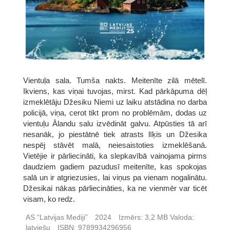
Vientuļa sala. Tumša nakts. Meitenīte zilā mētelī.
Ikviens, kas viņai tuvojas, mirst. Kad pārkāpuma dēļ
izmeklētāju Džesiku Niemi uz laiku atstādina no darba
policijā, viņa, cerot tikt prom no problēmām, dodas uz
vientuļu Ālandu salu izvēdināt galvu. Atpūsties tā arī
nesanāk, jo piestātnē tiek atrasts līķis un Džesika
nespēj stāvēt malā, neiesaistoties izmeklēšanā.
Vietējie ir pārliecināti, ka slepkavībā vainojama pirms
daudziem gadiem pazudusī meitenīte, kas spokojas
salā un ir atgriezusies, lai viņus pa vienam nogalinātu.
Džesikai nākas pārliecināties, ka ne vienmēr var ticēt
visam, ko redz.
AS “Latvijas Mediji”
2024
Izmērs:
3,2 MB
Valoda:
latviešu
ISBN:
9789934296956