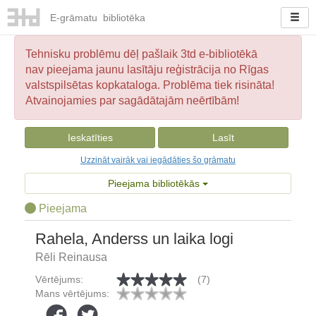
E-
grāmatu
bibliotēka
Tehnisku problēmu dēļ pašlaik 3td e-bibliotēkā
nav pieejama jaunu lasītāju reģistrācija no Rīgas
valstspilsētas kopkataloga. Problēma tiek risināta!
Atvainojamies par sagādātajām neērtībām!
Ieskatīties
Lasīt
Uzzināt vairāk vai iegādāties šo grāmatu
Pieejama bibliotēkās
Pieejama
Rahela, Anderss un laika logi
Rēli Reinausa
Vērtējums:
(7)
Mans vērtējums: