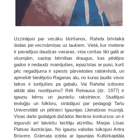
Uzzinājusi par vecāku šķiršanos, Rahela brīvlaikā
dodas pie vecmāmiņas uz laukiem. Vietā, kur meitene
ir pavadījusi daudzas vasaras, viņa cenšas tikt galā ar
skumjām, sastop bērnības draugus, kas pēdējos
gados ir nedaudz mainījušies, iepazīstas ar puisi, kurš
pēc negadījuma ir spiests pārvietoties ratiņkrēslā, un
apmeklē biedējošo Raganas alu, no kuras ļaudis visos
laikos ir turējušies pa gabalu. Vai Rahelai izdosies
atklāt alas noslēpumu? Rēli Reinausa (dz. 1977) ir
igauņu bērnu un jauniešu rakstniece. Studējusi
teoloģiju un folkloru, strādājusi par pedagoģi Tartu
Universitātē un pētnieci Igaunijas Literatūras muzejā.
Viņas darbi godalgoti dažādos literāros konkursos un ir
ieguvuši arī latviešu lasītāju atzinību. Marjas Līsas
Platsas ilustrācijas. No igauņu valodas tulkojusi Antra
Brūvere. Grāmata izdota ar Igaunijas Kultūrkapitāla