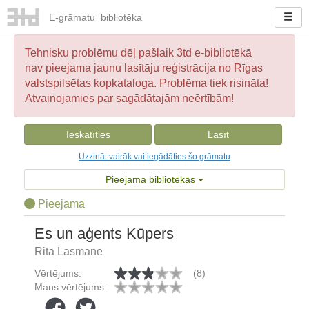
E-
grāmatu
bibliotēka
Tehnisku problēmu dēļ pašlaik 3td e-bibliotēkā
nav pieejama jaunu lasītāju reģistrācija no Rīgas
valstspilsētas kopkataloga. Problēma tiek risināta!
Atvainojamies par sagādātajām neērtībām!
Ieskatīties
Lasīt
Uzzināt vairāk vai iegādāties šo grāmatu
Pieejama bibliotēkās
Pieejama
Es un aģents Kūpers
Rita Lasmane
Vērtējums:
(8)
Mans vērtējums: