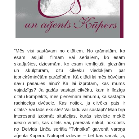
"Mēs visi sastāvam no citātiem. No grāmatām, ko
esam lasījuši, filmām vai seriāliem, ko esam
skatījušies, dziesmām, ko esam iemīļojuši, gleznām
un skulptūrām, citu cilvēku viedokļiem par
iepriekšminētām parādībām. Kā citādi lai mēs būvējam
savu pasaules ainu? Kā lai izprotam, kas mums
vajadzīgs? Ja gadās sastapt cilvēku, kam ir līdzīgs
citātu komplekts, mēs pieņemam lēmumu, ka sastapta
radniecīga dvēsele. Kas notiek, ja cilvēks pats ir
citāts? Vai tāds eksistē? Vai tādu var sastapt? Man bija
interesanti izdomāt situācijas, kurās sieviete meklē
ideālo vīrieti, kas citēts vai, pareizāk sakot, nokopēts
no Deivida Linča seriāla “Tvinpīka” galvenā varoņa
aģenta Kūpera. Nokopēt izdevās – bet kas sanāk, ja,