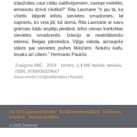
izlaužoties caur citātu sablīvējumiem, sastopi meklēto,
iemiesotu dzīvā cilvēkā?" Rita Lasmane "Ir jau tā, ka
vīrietis labprāt ielīstu sievietes smadzenēs, lai
saprastu, ko viņa jūt, kā domā. Rita Lasmane ar savu
grāmatu šādu iespēju piedāvā. Ielīst vienas konkrētas
sievietes smadzenēs. Izlasīju ar neatslābstošu
interesi. Beigas pārsteidza. Vijīga valoda, aizraujošs
stāsts par sievietes psihes līkločiem. Noķēru kaifu.
Iesaku arī citiem." Hermanis Paukšs
Zvaigzne ABC
2024
Izmērs:
2,4 MB
Valoda:
latviešu
ISBN:
9789934329647
Dāmu romāni
Oriģinālliteratūra
Romāni
Par 3td E-grāmatu bibliotēku
|
Biežāk uzdotie jautājumi
|
Lietošanas
noteikumi
|
Ziņot par problēmu
|
© 2026 Tietoevry
Jautājumiem:
atbalsts@kultura.lv