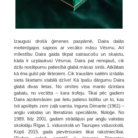
Izaugusi drošā ģimenes paspārnē, Daira dalās
meitenīgajos sapņos ar vecāko māsu Vēsmu. Arī
mīlestību Daira gaida tikpat satraucošu un skaistu,
kāda ir uzplaukusi Vēsmai. Daira pat nenojauš, cik
dziļu noslēpumu patiesībā glabā māsas sirds. Atklātais
kā ēna gulst pār likteņiem. Cik trauslām saitēm izrādās
sieta šķietami stabilā dzīve! Kā īpašu dārgumu Daira
glabā divas lietas. No omītes viņa manto dzintara
gabalu, no vectēta – kara trofeju. Tikai pēc gadiem
Daira aizdomāsies par lietu patieso būtību un to, kas
īsti apslēpts zem zaļā samta. Inguna Dimante (1961) –
angļu valodas un literatūras speciāliste, filoloģe. No
1989. līdz 2001. gadam strādājusi par angļu valodas
skolotāju Rīgas 1. vidusskolā un Taurupes vidusskolā.
Kopš 2015. gada pievērsusies tikai rakstniecībai.