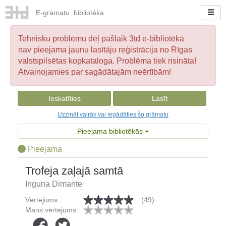
E-
grāmatu
bibliotēka
Tehnisku problēmu dēļ pašlaik 3td e-bibliotēkā
nav pieejama jaunu lasītāju reģistrācija no Rīgas
valstspilsētas kopkataloga. Problēma tiek risināta!
Atvainojamies par sagādātajām neērtībām!
Ieskatīties
Lasīt
Uzzināt vairāk vai iegādāties šo grāmatu
Pieejama bibliotēkās
Pieejama
Trofeja zaļajā samtā
Inguna Dimante
Vērtējums:
(49)
Mans vērtējums: