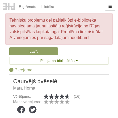
E-
grāmatu
bibliotēka
Tehnisku problēmu dēļ pašlaik 3td e-bibliotēkā
nav pieejama jaunu lasītāju reģistrācija no Rīgas
valstspilsētas kopkataloga. Problēma tiek risināta!
Atvainojamies par sagādātajām neērtībām!
Lasīt
Pieejama bibliotēkās
Pieejama
Caurvējš dvēselē
Māra Horna
Vērtējums:
(16)
Mans vērtējums: