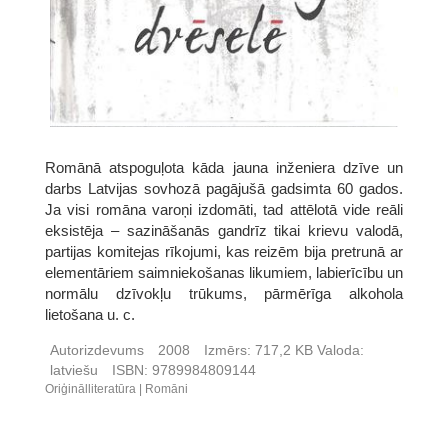
Romānā atspoguļota kāda jauna inženiera dzīve un
darbs Latvijas sovhozā pagājušā gadsimta 60 gados.
Ja visi romāna varoņi izdomāti, tad attēlotā vide reāli
eksistēja – sazināšanās gandrīz tikai krievu valodā,
partijas komitejas rīkojumi, kas reizēm bija pretrunā ar
elementāriem saimniekošanas likumiem, labierīcību un
normālu dzīvokļu trūkums, pārmērīga alkohola
lietošana u. c.
Autorizdevums
2008
Izmērs:
717,2 KB
Valoda:
latviešu
ISBN:
9789984809144
Oriģinālliteratūra
Romāni