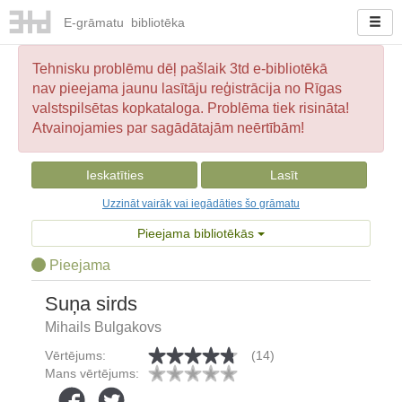
E-
grāmatu
bibliotēka
Tehnisku problēmu dēļ pašlaik 3td e-bibliotēkā
nav pieejama jaunu lasītāju reģistrācija no Rīgas
valstspilsētas kopkataloga. Problēma tiek risināta!
Atvainojamies par sagādātajām neērtībām!
Ieskatīties
Lasīt
Uzzināt vairāk vai iegādāties šo grāmatu
Pieejama bibliotēkās
Pieejama
Suņa sirds
Mihails Bulgakovs
Vērtējums:
(14)
Mans vērtējums: