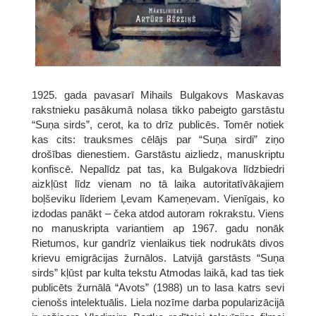
1925. gada pavasarī Mihails Bulgakovs Maskavas
rakstnieku pasākumā nolasa tikko pabeigto garstāstu
“Suņa sirds”, cerot, ka to drīz publicēs. Tomēr notiek
kas cits: trauksmes cēlājs par “Suņa sirdi” ziņo
drošības dienestiem. Garstāstu aizliedz, manuskriptu
konfiscē. Nepalīdz pat tas, ka Bulgakova līdzbiedri
aizkļūst līdz vienam no tā laika autoritatīvākajiem
boļševiku līderiem Ļevam Kameņevam. Vienīgais, ko
izdodas panākt – čeka atdod autoram rokrakstu. Viens
no manuskripta variantiem ap 1967. gadu nonāk
Rietumos, kur gandrīz vienlaikus tiek nodrukāts divos
krievu emigrācijas žurnālos. Latvijā garstāsts “Suņa
sirds” kļūst par kulta tekstu Atmodas laikā, kad tas tiek
publicēts žurnālā “Avots” (1988) un to lasa katrs sevi
cienošs intelektuālis. Liela nozīme darba popularizācijā