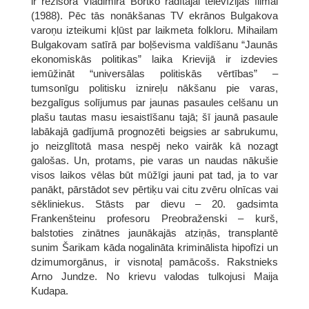
ir režisora Vladimira Bortko radītajai televīzijas filmai
(1988). Pēc tās nonākšanas TV ekrānos Bulgakova
varoņu izteikumi kļūst par laikmeta folkloru. Mihailam
Bulgakovam satīrā par boļševisma valdīšanu “Jaunās
ekonomiskās politikas” laika Krievijā ir izdevies
iemūžināt “universālas politiskās vērtības” –
tumsonīgu politisku iznireļu nākšanu pie varas,
bezgalīgus solījumus par jaunas pasaules celšanu un
plašu tautas masu iesaistīšanu tajā; šī jaunā pasaule
labākajā gadījumā prognozēti beigsies ar sabrukumu,
jo neizglītotā masa nespēj neko vairāk kā nozagt
galošas. Un, protams, pie varas un naudas nākušie
visos laikos vēlas būt mūžīgi jauni pat tad, ja to var
panākt, pārstādot sev pērtiķu vai citu zvēru olnīcas vai
sēkliniekus. Stāsts par dievu – 20. gadsimta
Frankenšteinu profesoru Preobraženski – kurš,
balstoties zinātnes jaunākajās atziņās, transplantē
sunim Šarikam kāda nogalināta kriminālista hipofīzi un
dzimumorgānus, ir visnotaļ pamācošs. Rakstnieks
Arno Jundze. No krievu valodas tulkojusi Maija
Kudapa.