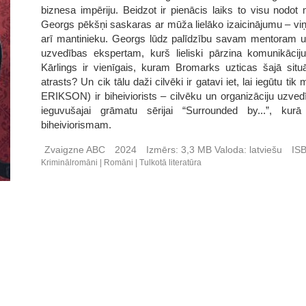
biznesa impēriju. Beidzot ir pienācis laiks to visu nodot
Georgs pēkšņi saskaras ar mūža lielāko izaicinājumu – viņš
arī mantinieku. Georgs lūdz palīdzību savam mentoram 
uzvedības ekspertam, kurš lieliski pārzina komunikācij
Kārlings ir vienīgais, kuram Bromarks uzticas šajā situāc
atrasts? Un cik tālu daži cilvēki ir gatavi iet, lai ieg
ERIKSON) ir biheiviorists – cilvēku un organizāciju uzved
ieguvušajai grāmatu sērijai “Surrounded by...”, kurā
biheiviorismam.
Zvaigzne ABC
2024
Izmērs:
3,3 MB
Valoda:
latviešu
IS
Kriminālromāni
Romāni
Tulkotā literatūra