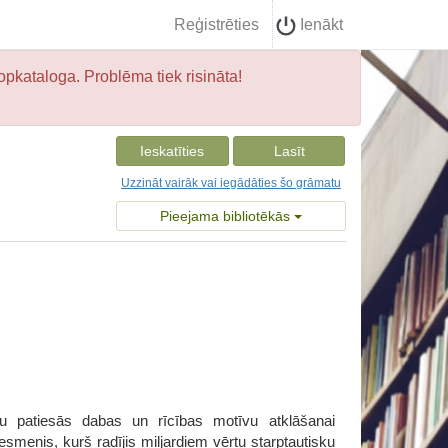
Reģistrēties
Ienākt
opkataloga. Problēma tiek risināta!
Ieskatīties
Lasīt
Uzzināt vairāk vai iegādāties šo grāmatu
Pieejama bibliotēkās
ku patiesās dabas un rīcības motīvu atklāšanai
menis, kurš radījis miljardiem vērtu starptautisku