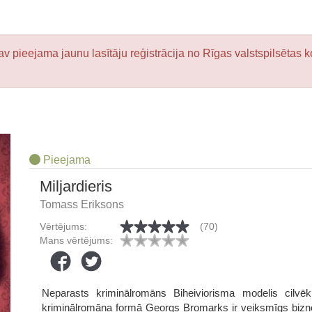
v pieejama jaunu lasītāju reģistrācija no Rīgas valstspilsētas k
Pieejama
Miljardieris
Tomass Eriksons
Vērtējums:
(70)
Mans vērtējums:
Neparasts kriminālromāns Biheiviorisma modelis cilvē
kriminālromāna formā Georgs Bromarks ir veiksmīgs biznes