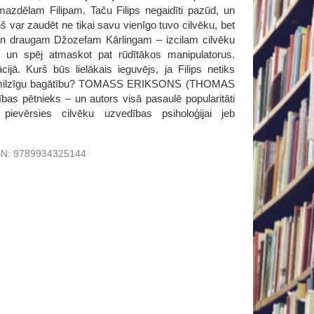
 mazdēlam Filipam. Taču Filips negaidīti pazūd, un
 var zaudēt ne tikai savu vienīgo tuvo cilvēku, bet
un draugam Džozefam Kārlingam – izcilam cilvēku
u un spēj atmaskot pat rūdītākos manipulatorus.
ijā. Kurš būs lielākais ieguvējs, ja Filips netiks
ūtu tik milzīgu bagātību? TOMASS ERIKSONS (THOMAS
ības pētnieks – un autors visā pasaulē popularitāti
 pievērsies cilvēku uzvedības psiholoģijai jeb
BN:
9789934325144