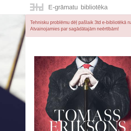
E-
grāmatu
bibliotēka
Tehnisku problēmu dēļ pašlaik 3td e-bibliotēkā na
Atvainojamies par sagādātajām neērtībām!