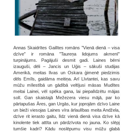
Annas Skaidrītes Gailītes romāns ”Vienā dienā – visa
dzīve” ir romāna ”Taureņa lidojums akmenī”
turpinājums. Pagājuši desmit gadi. Laines bērni
izauguši, dēli – Jancis un Uģis – sākuši studijas
Amerikā, meitas Ilvas un Oskara ģimenē piedzimis
dēls Emīls, gaidāma meitiņa. Arī Līvtantei, kas savu
mūžu mīlestībā un gādībā veltījusi māsas Mudītes
meitai Lainei, vēl spēka gana, lai piepalīdzētu mājas
solī. Gan skaistajā Mežezera viesu mājā, par ko
pārtapušas Āres, gan Urgās, kur joprojām dzīvo Laine
un bieži viesojas Laines vīra ārlaulības meita Andžela,
dzīve rit ierasto gaitu, līdz vienā dienā visa dzīve kā
kinolente tiek attīta un pārdzīvota no jauna. Ko slēpj
tumšie kadri? Kādu noslēpumu visu mūžu glabā