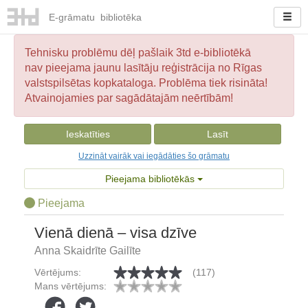
E-
grāmatu
bibliotēka
Tehnisku problēmu dēļ pašlaik 3td e-bibliotēkā
nav pieejama jaunu lasītāju reģistrācija no Rīgas
valstspilsētas kopkataloga. Problēma tiek risināta!
Atvainojamies par sagādātajām neērtībām!
Ieskatīties
Lasīt
Uzzināt vairāk vai iegādāties šo grāmatu
Pieejama bibliotēkās
Pieejama
Vienā dienā – visa dzīve
Anna Skaidrīte Gailīte
Vērtējums:
(117)
Mans vērtējums: