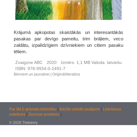
Krājumā apkopotas skaistākās un interesantākās
pasakas par devīgo pameitu, trim brāļiem, veco
zaldātu, izpalīdzīgiem dzīvniekiem un citiem pasaku
tēliem.
Zvaigzne ABC
2020
Izmērs:
1,1 MB
Valoda:
latviešu
ISBN:
978-9934-0-2491-7
Bērniem un jaunatnei
Oriģinālliteratūra
Par 3td E-grāmatu bibliotēku
|
Biežāk uzdotie jautājumi
|
Lietošanas
noteikumi
|
Ziņot par problēmu
|
© 2026 Tietoevry
Jautājumiem:
atbalsts@kultura.lv