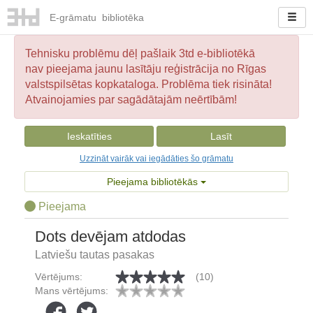
E-
grāmatu
bibliotēka
Tehnisku problēmu dēļ pašlaik 3td e-bibliotēkā
nav pieejama jaunu lasītāju reģistrācija no Rīgas
valstspilsētas kopkataloga. Problēma tiek risināta!
Atvainojamies par sagādātajām neērtībām!
Ieskatīties
Lasīt
Uzzināt vairāk vai iegādāties šo grāmatu
Pieejama bibliotēkās
Pieejama
Dots devējam atdodas
Latviešu tautas pasakas
Vērtējums:
(10)
Mans vērtējums: