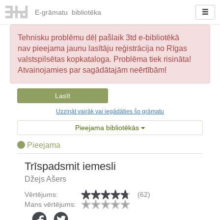
E-
grāmatu
bibliotēka
Tehnisku problēmu dēļ pašlaik 3td e-bibliotēkā
nav pieejama jaunu lasītāju reģistrācija no Rīgas
valstspilsētas kopkataloga. Problēma tiek risināta!
Atvainojamies par sagādātajām neērtībām!
Lasīt
Uzzināt vairāk vai iegādāties šo grāmatu
Pieejama bibliotēkās
Pieejama
Trīspadsmit iemesli
Džejs Ašers
Vērtējums:
(62)
Mans vērtējums: