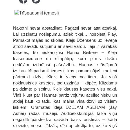
Nākotni nevar apstādināt. Pagātni nevar attīt atpakaļ.
Lai uzzinātu noslēpumu, atliek tikai… nospiest Play.
Pārnākot mājās no skolas, Klejs Džensens uz lieveņa
atrod savādu sūtījumu ar savu vārdu. Tajā ir vairākas
kasetes, ko ieskaņojusi Hanna Beikere – Kleja
klasesbiedrene un simpātija, kura pirms divām
nedēļām izdarījusi pašnāvību. Hannas stāstījumā
izskan trīspadsmit iemesli, kas pamudinājuši meiteni
pārtraukt dzīvi. Klejs ir viens no tiem. Ja viņš
noklausīsies kasetes, tad uzzinās – kāpēc. Klīzdams
pa dzimto pilsētiņu, Klejs klausās kasetes visu nakti.
Viņš kļūst par Hannas pārdzīvojumu aculiecinieku un
atklāj kaut ko tādu, kas maina viņa dzīvi uz visiem
laikiem. Grāmatas ideja DŽEJAM AŠERAM (Jay
Asher) radās muzejā. Audioekskursijas laikā viņu
negaidīti pārsteidza savādā balss austiņās – kāda
sieviete, neesot līdzās, sīki aprakstīja to, uz ko viņš