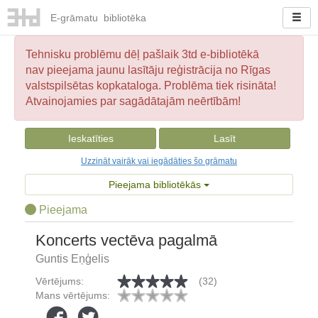
E-
grāmatu
bibliotēka
Tehnisku problēmu dēļ pašlaik 3td e-bibliotēkā
nav pieejama jaunu lasītāju reģistrācija no Rīgas
valstspilsētas kopkataloga. Problēma tiek risināta!
Atvainojamies par sagādātajām neērtībām!
Ieskatīties
Lasīt
Uzzināt vairāk vai iegādāties šo grāmatu
Pieejama bibliotēkās
Pieejama
Koncerts vectēva pagalmā
Guntis Eņģelis
Vērtējums:
(32)
Mans vērtējums: