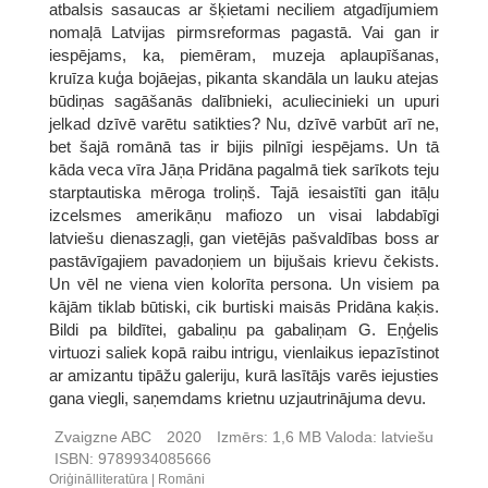
atbalsis sasaucas ar šķietami neciliem atgadījumiem
nomaļā Latvijas pirmsreformas pagastā. Vai gan ir
iespējams, ka, piemēram, muzeja aplaupīšanas,
kruīza kuģa bojāejas, pikanta skandāla un lauku atejas
būdiņas sagāšanās dalībnieki, aculiecinieki un upuri
jelkad dzīvē varētu satikties? Nu, dzīvē varbūt arī ne,
bet šajā romānā tas ir bijis pilnīgi iespējams. Un tā
kāda veca vīra Jāņa Pridāna pagalmā tiek sarīkots teju
starptautiska mēroga troliņš. Tajā iesaistīti gan itāļu
izcelsmes amerikāņu mafiozo un visai labdabīgi
latviešu dienaszagļi, gan vietējās pašvaldības boss ar
pastāvīgajiem pavadoņiem un bijušais krievu čekists.
Un vēl ne viena vien kolorīta persona. Un visiem pa
kājām tiklab būtiski, cik burtiski maisās Pridāna kaķis.
Bildi pa bildītei, gabaliņu pa gabaliņam G. Eņģelis
virtuozi saliek kopā raibu intrigu, vienlaikus iepazīstinot
ar amizantu tipāžu galeriju, kurā lasītājs varēs iejusties
gana viegli, saņemdams krietnu uzjautrinājuma devu.
Zvaigzne ABC
2020
Izmērs:
1,6 MB
Valoda:
latviešu
ISBN:
9789934085666
Oriģinālliteratūra
Romāni