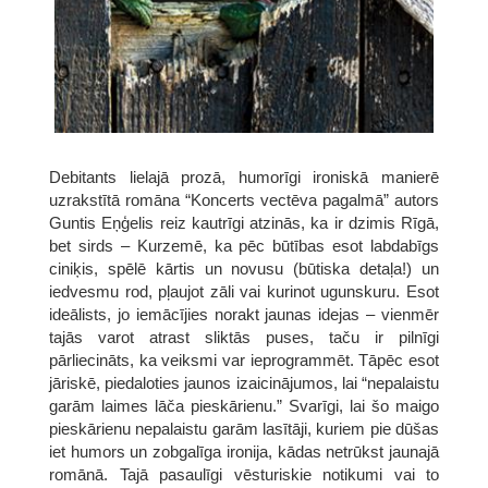
Debitants lielajā prozā, humorīgi ironiskā manierē
uzrakstītā romāna “Koncerts vectēva pagalmā” autors
Guntis Eņģelis reiz kautrīgi atzinās, ka ir dzimis Rīgā,
bet sirds – Kurzemē, ka pēc būtības esot labdabīgs
ciniķis, spēlē kārtis un novusu (būtiska detaļa!) un
iedvesmu rod, pļaujot zāli vai kurinot ugunskuru. Esot
ideālists, jo iemācījies norakt jaunas idejas – vienmēr
tajās varot atrast sliktās puses, taču ir pilnīgi
pārliecināts, ka veiksmi var ieprogrammēt. Tāpēc esot
jāriskē, piedaloties jaunos izaicinājumos, lai “nepalaistu
garām laimes lāča pieskārienu.” Svarīgi, lai šo maigo
pieskārienu nepalaistu garām lasītāji, kuriem pie dūšas
iet humors un zobgalīga ironija, kādas netrūkst jaunajā
romānā. Tajā pasaulīgi vēsturiskie notikumi vai to