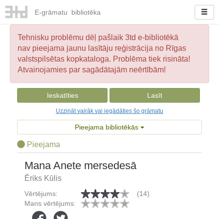
E-
grāmatu
bibliotēka
Tehnisku problēmu dēļ pašlaik 3td e-bibliotēkā
nav pieejama jaunu lasītāju reģistrācija no Rīgas
valstspilsētas kopkataloga. Problēma tiek risināta!
Atvainojamies par sagādātajām neērtībām!
Ieskatīties
Lasīt
Uzzināt vairāk vai iegādāties šo grāmatu
Pieejama bibliotēkās
Pieejama
Mana Anete mersedesā
Ēriks Kūlis
Vērtējums:
(14)
Mans vērtējums: