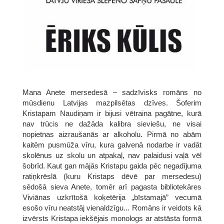
Mana Anete mersedesā – sadzīvisks romāns no
mūsdienu Latvijas mazpilsētas dzīves. Šoferim
Kristapam Naudiņam ir bijusi vētraina pagātne, kurā
nav trūcis ne dažāda kalibra sieviešu, ne visai
nopietnas aizraušanās ar alkoholu. Pirmā no abām
kaitēm pusmūža vīru, kura galvenā nodarbe ir vadāt
skolēnus uz skolu un atpakaļ, nav palaidusi vaļā vēl
šobrīd. Kaut gan mājās Kristapu gaida pēc negadījuma
ratiņkrēslā (kuru Kristaps dēvē par mersedesu)
sēdošā sieva Anete, tomēr arī pagasta bibliotekāres
Viviānas uzkrītošā koķetērija „bīstamajā” vecumā
esošo vīru neatstāj vienaldzīgu... Romāns ir veidots kā
izvērsts Kristapa iekšējais monologs ar atstāsta formā