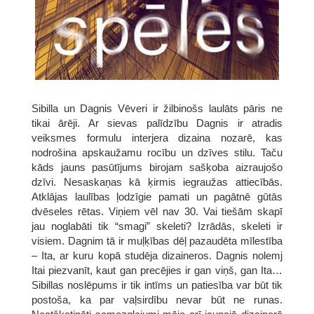
Sibilla un Dagnis Vēveri ir žilbinošs laulāts pāris ne
tikai ārēji. Ar sievas palīdzību Dagnis ir atradis
veiksmes formulu interjera dizaina nozarē, kas
nodrošina apskaužamu rocību un dzīves stilu. Taču
kāds jauns pasūtījums birojam sašķoba aizraujošo
dzīvi. Nesaskaņas kā ķirmis iegraužas attiecībās.
Atklājas laulības ļodzīgie pamati un pagātnē gūtās
dvēseles rētas. Viņiem vēl nav 30. Vai tiešām skapī
jau noglabāti tik “smagi” skeleti? Izrādās, skeleti ir
visiem. Dagnim tā ir muļķības dēļ pazaudēta mīlestība
– Ita, ar kuru kopā studēja dizaineros. Dagnis nolemj
Itai piezvanīt, kaut gan precējies ir gan viņš, gan Ita…
Sibillas noslēpums ir tik intīms un patiesība var būt tik
postoša, ka par vaļsirdību nevar būt ne runas.