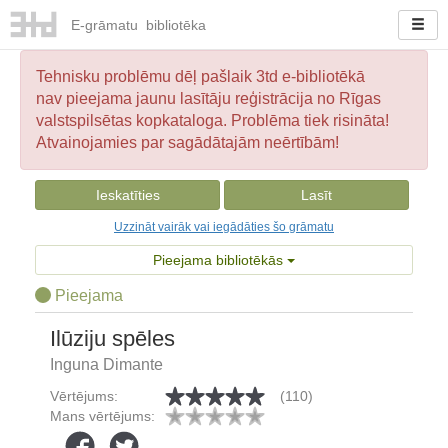
E-
grāmatu
bibliotēka
Tehnisku problēmu dēļ pašlaik 3td e-bibliotēkā
nav pieejama jaunu lasītāju reģistrācija no Rīgas
valstspilsētas kopkataloga. Problēma tiek risināta!
Atvainojamies par sagādātajām neērtībām!
Ieskatīties
Lasīt
Uzzināt vairāk vai iegādāties šo grāmatu
Pieejama bibliotēkās
Pieejama
Ilūziju spēles
Inguna Dimante
Vērtējums:
(110)
Mans vērtējums: