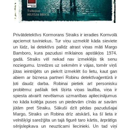
Privātdetektīvs Kormorans Straiks ir ieradies Kornvolā
apciemot tuviniekus. Tur viņu uzmeklē kāda sieviete
un lūdz, lai detektīvs palīdz atrast viņas māti Margo
Bamboro, kura pazudusi mīklainos apstākļos 1974.
gadā. Straiks vēl nekad nav izmeklējis tik senu
noziegumu. Izredzes uz sekmēm ir vājas, tomēr viņš
jūtas ieintriģēts un piekrīt izmeklēt šo lietu, kaut gan
abiem ar biznesa partneri Robinu detektīvaģentūrā ir
ļoti daudz darba. Robinai pietiek arī personisku
problēmu: pašlaik tiek šķirta viņas laulība, viņa ir
spiesta atvairīt nevēlamus uzmanības apliecinājumus
no kāda kolēģa puses un piedevām cīnās ar savām
jūtām pret Straiku. Sākuši dzīt pēdas pazudušajai
Margo, Straiks un Robina drīz atskārš, ka šī lieta ir
velnišķīgi sarežģīta un tajā figurē taro kārtis, ārprātīgs
sērijslepkava un neuzticami liecinieki. Un tad viņi