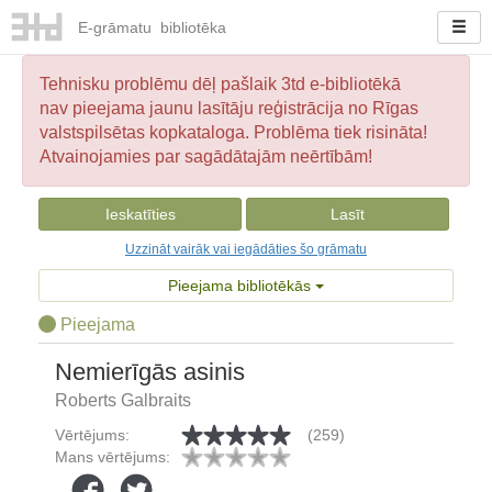
E-
grāmatu
bibliotēka
Tehnisku problēmu dēļ pašlaik 3td e-bibliotēkā
nav pieejama jaunu lasītāju reģistrācija no Rīgas
valstspilsētas kopkataloga. Problēma tiek risināta!
Atvainojamies par sagādātajām neērtībām!
Ieskatīties
Lasīt
Uzzināt vairāk vai iegādāties šo grāmatu
Pieejama bibliotēkās
Pieejama
Nemierīgās asinis
Roberts Galbraits
Vērtējums:
(259)
Mans vērtējums: