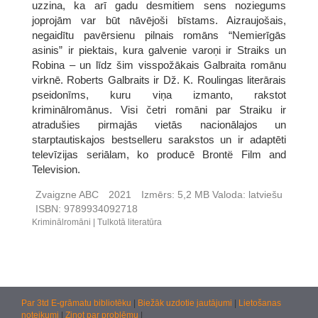
uzzina, ka arī gadu desmitiem sens noziegums
joprojām var būt nāvējoši bīstams. Aizraujošais,
negaidītu pavērsienu pilnais romāns “Nemierīgās
asinis” ir piektais, kura galvenie varoņi ir Straiks un
Robina – un līdz šim visspožākais Galbraita romānu
virknē. Roberts Galbraits ir Dž. K. Roulingas literārais
pseidonīms, kuru viņa izmanto, rakstot
kriminālromānus. Visi četri romāni par Straiku ir
atradušies pirmajās vietās nacionālajos un
starptautiskajos bestselleru sarakstos un ir adaptēti
televīzijas seriālam, ko producē Brontë Film and
Television.
Zvaigzne ABC
2021
Izmērs:
5,2 MB
Valoda:
latviešu
ISBN:
9789934092718
Kriminālromāni
Tulkotā literatūra
Par 3td E-grāmatu bibliotēku
|
Biežāk uzdotie jautājumi
|
Lietošanas
noteikumi
|
Ziņot par problēmu
|