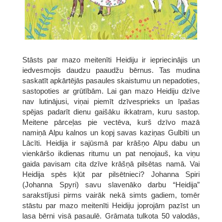
Stāsts par mazo meitenīti Heidiju ir iepriecinājis un
iedvesmojis daudzu paaudžu bērnus. Tas mudina
saskatīt apkārtējās pasaules skaistumu un nepadoties,
sastopoties ar grūtībām. Lai gan mazo Heidiju dzīve
nav lutinājusi, viņai piemīt dzīvesprieks un īpašas
spējas padarīt dienu gaišāku ikkatram, kuru sastop.
Meitene pārceļas pie vectēva, kurš dzīvo mazā
namiņā Alpu kalnos un kopj savas kaziņas Gulbīti un
Lācīti. Heidija ir sajūsmā par krāšņo Alpu dabu un
vienkāršo ikdienas ritumu un pat nenojauš, ka viņu
gaida pavisam cita dzīve krāšņā pilsētas namā. Vai
Heidija spēs kļūt par pilsētnieci? Johanna Spiri
(Johanna Spyri) savu slavenāko darbu “Heidija”
sarakstījusi pirms vairāk nekā simts gadiem, tomēr
stāstu par mazo meitenīti Heidiju joprojām pazīst un
lasa bērni visā pasaulē. Grāmata tulkota 50 valodās,