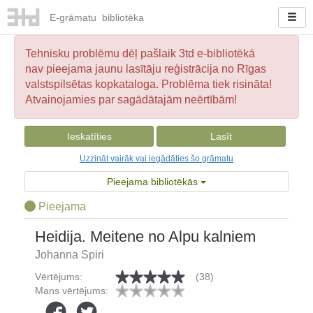
E-
grāmatu
bibliotēka
Tehnisku problēmu dēļ pašlaik 3td e-bibliotēkā
nav pieejama jaunu lasītāju reģistrācija no Rīgas
valstspilsētas kopkataloga. Problēma tiek risināta!
Atvainojamies par sagādātajām neērtībām!
Ieskatīties
Lasīt
Uzzināt vairāk vai iegādāties šo grāmatu
Pieejama bibliotēkās
Pieejama
Heidija. Meitene no Alpu kalniem
Johanna Spiri
Vērtējums:
(38)
Mans vērtējums: