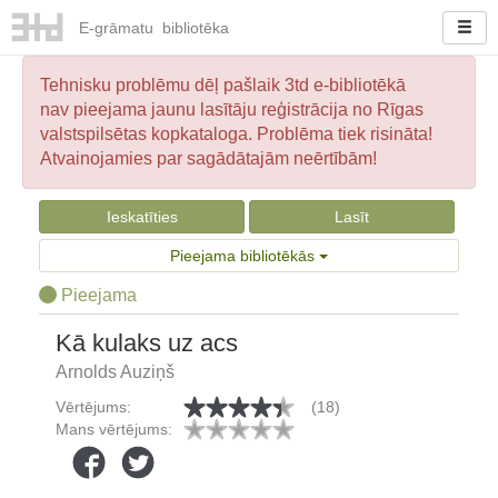
E-
grāmatu
bibliotēka
Tehnisku problēmu dēļ pašlaik 3td e-bibliotēkā
nav pieejama jaunu lasītāju reģistrācija no Rīgas
valstspilsētas kopkataloga. Problēma tiek risināta!
Atvainojamies par sagādātajām neērtībām!
Ieskatīties
Lasīt
Pieejama bibliotēkās
Pieejama
Kā kulaks uz acs
Arnolds Auziņš
Vērtējums:
(18)
Mans vērtējums: