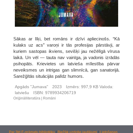
Sākas ar līķi, bet romāns ir dzīvi apliecinošs. “Kā
kulaks uz acs” varoņi ir tās profesijas pārstāvji, ar
kuriem sastopas ikviens, sevišķi jau nežēlīgā vīrusa
laikā. Un vēl — tauta nav vainīga, ja vadonis izrādās
psihopāts. Krievietes un latvieša mīlestība pārvar
neveiksmes un intrigas gan slimnīcā, gan sanatorijā.
Sarežģītās situācijās palīdz humors.
Apgāds "Jumava"
2023
Izmērs:
997,9 KB
Valoda:
latviešu
ISBN:
9789934206719
Oriģinālliteratūra
Romāni
Par 3td E-grāmatu bibliotēku
|
Biežāk uzdotie jautājumi
|
Lietošanas