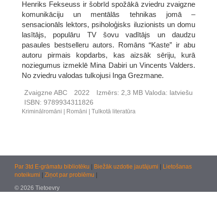
Henriks Fekseuss ir šobrīd spožākā zviedru zvaigzne
komunikāciju un mentālās tehnikas jomā –
sensacionāls lektors, psiholoģisks iluzionists un domu
lasītājs, populāru TV šovu vadītājs un daudzu
pasaules bestselleru autors. Romāns “Kaste” ir abu
autoru pirmais kopdarbs, kas aizsāk sēriju, kurā
noziegumus izmeklē Mina Dabiri un Vincents Valders.
No zviedru valodas tulkojusi Inga Grezmane.
Zvaigzne ABC
2022
Izmērs:
2,3 MB
Valoda:
latviešu
ISBN:
9789934311826
Kriminālromāni
Romāni
Tulkotā literatūra
Par 3td E-grāmatu bibliotēku
|
Biežāk uzdotie jautājumi
|
Lietošanas
noteikumi
|
Ziņot par problēmu
|
© 2026 Tietoevry
Jautājumiem:
atbalsts@kultura.lv
Versija: effac 04.02.2026 10:48 (production)