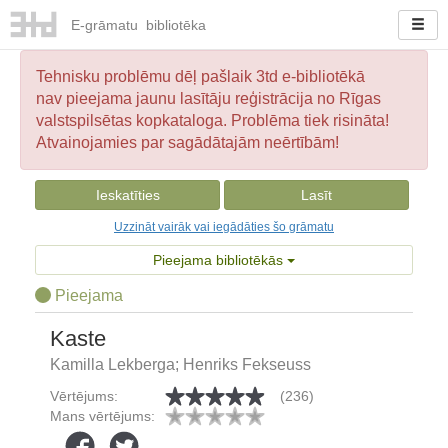
E-
grāmatu
bibliotēka
Tehnisku problēmu dēļ pašlaik 3td e-bibliotēkā
nav pieejama jaunu lasītāju reģistrācija no Rīgas
valstspilsētas kopkataloga. Problēma tiek risināta!
Atvainojamies par sagādātajām neērtībām!
Ieskatīties
Lasīt
Uzzināt vairāk vai iegādāties šo grāmatu
Pieejama bibliotēkās
Pieejama
Kaste
Kamilla Lekberga; Henriks Fekseuss
Vērtējums:
(236)
Mans vērtējums: