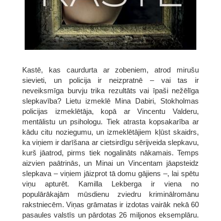
Kastē, kas caurdurta ar zobeniem, atrod mirušu
sievieti, un policija ir neizpratnē – vai tas ir
neveiksmīga burvju trika rezultāts vai īpaši nežēlīga
slepkavība? Lietu izmeklē Mina Dabiri, Stokholmas
policijas izmeklētāja, kopā ar Vincentu Valderu,
mentālistu un psihologu. Tiek atrasta kopsakarība ar
kādu citu noziegumu, un izmeklētājiem kļūst skaidrs,
ka viņiem ir darīšana ar cietsirdīgu sērijveida slepkavu,
kurš jāatrod, pirms tiek nogalināts nākamais. Temps
aizvien paātrinās, un Minai un Vincentam jāapsteidz
slepkava – viņiem jāizprot tā domu gājiens –, lai spētu
viņu apturēt. Kamilla Lekberga ir viena no
populārākajām mūsdienu zviedru kriminālromānu
rakstniecēm. Viņas grāmatas ir izdotas vairāk nekā 60
pasaules valstīs un pārdotas 26 miljonos eksemplāru.