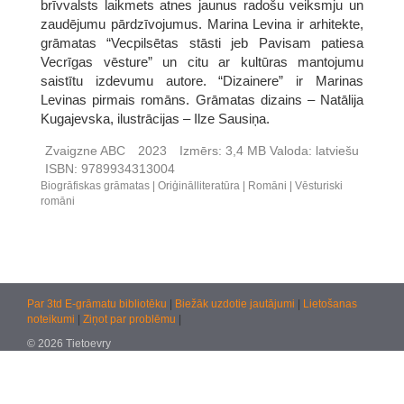
brīvvalsts laikmets atnes jaunus radošu veiksmju un
zaudējumu pārdzīvojumus. Marina Levina ir arhitekte,
grāmatas “Vecpilsētas stāsti jeb Pavisam patiesa
Vecrīgas vēsture” un citu ar kultūras mantojumu
saistītu izdevumu autore. “Dizainere” ir Marinas
Levinas pirmais romāns. Grāmatas dizains – Natālija
Kugajevska, ilustrācijas – Ilze Sausiņa.
Zvaigzne ABC
2023
Izmērs:
3,4 MB
Valoda:
latviešu
ISBN:
9789934313004
Biogrāfiskas grāmatas
Oriģinālliteratūra
Romāni
Vēsturiski
romāni
Par 3td E-grāmatu bibliotēku
|
Biežāk uzdotie jautājumi
|
Lietošanas
noteikumi
|
Ziņot par problēmu
|
© 2026 Tietoevry
Jautājumiem:
atbalsts@kultura.lv
Versija: effac 04.02.2026 10:48 (production)