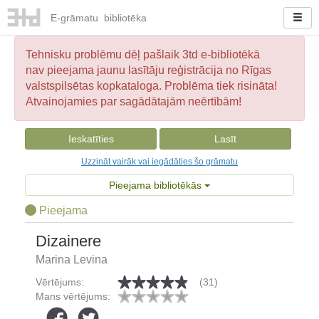
E-
grāmatu
bibliotēka
Tehnisku problēmu dēļ pašlaik 3td e-bibliotēkā
nav pieejama jaunu lasītāju reģistrācija no Rīgas
valstspilsētas kopkataloga. Problēma tiek risināta!
Atvainojamies par sagādātajām neērtībām!
Ieskatīties
Lasīt
Uzzināt vairāk vai iegādāties šo grāmatu
Pieejama bibliotēkās
Pieejama
Dizainere
Marina Levina
Vērtējums:
(31)
Mans vērtējums: