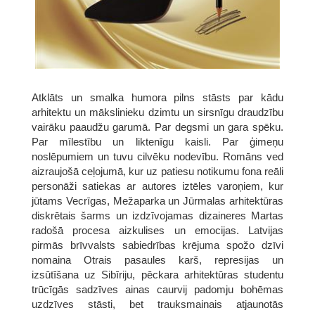
Atklāts un smalka humora pilns stāsts par kādu
arhitektu un mākslinieku dzimtu un sirsnīgu draudzību
vairāku paaudžu garumā. Par degsmi un gara spēku.
Par mīlestību un liktenīgu kaisli. Par ģimeņu
noslēpumiem un tuvu cilvēku nodevību. Romāns ved
aizraujošā ceļojumā, kur uz patiesu notikumu fona reāli
personāži satiekas ar autores iztēles varoņiem, kur
jūtams Vecrīgas, Mežaparka un Jūrmalas arhitektūras
diskrētais šarms un izdzīvojamas dizaineres Martas
radošā procesa aizkulises un emocijas. Latvijas
pirmās brīvvalsts sabiedrības krējuma spožo dzīvi
nomaina Otrais pasaules karš, represijas un
izsūtīšana uz Sibīriju, pēckara arhitektūras studentu
trūcīgās sadzīves ainas caurvij padomju bohēmas
uzdzīves stāsti, bet trauksmainais atjaunotās