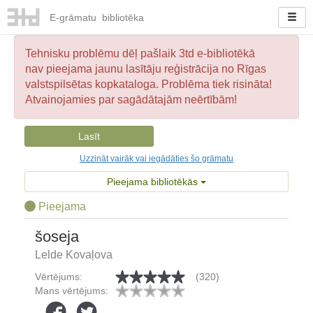
E-
grāmatu
bibliotēka
Tehnisku problēmu dēļ pašlaik 3td e-bibliotēkā
nav pieejama jaunu lasītāju reģistrācija no Rīgas
valstspilsētas kopkataloga. Problēma tiek risināta!
Atvainojamies par sagādātajām neērtībām!
Lasīt
Uzzināt vairāk vai iegādāties šo grāmatu
Pieejama bibliotēkās
Pieejama
šoseja
Lelde Kovaļova
Vērtējums:
(320)
Mans vērtējums: