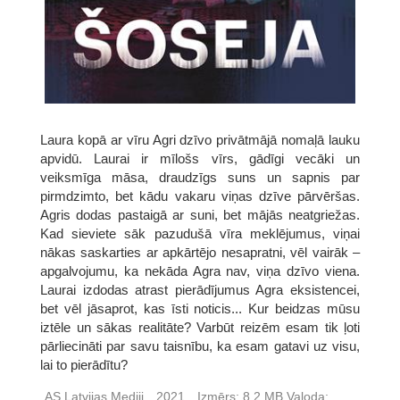
Laura kopā ar vīru Agri dzīvo privātmājā nomaļā lauku
apvidū. Laurai ir mīlošs vīrs, gādīgi vecāki un
veiksmīga māsa, draudzīgs suns un sapnis par
pirmdzimto, bet kādu vakaru viņas dzīve pārvēršas.
Agris dodas pastaigā ar suni, bet mājās neatgriežas.
Kad sieviete sāk pazudušā vīra meklējumus, viņai
nākas saskarties ar apkārtējo nesapratni, vēl vairāk –
apgalvojumu, ka nekāda Agra nav, viņa dzīvo viena.
Laurai izdodas atrast pierādījumus Agra eksistencei,
bet vēl jāsaprot, kas īsti noticis... Kur beidzas mūsu
iztēle un sākas realitāte? Varbūt reizēm esam tik ļoti
pārliecināti par savu taisnību, ka esam gatavi uz visu,
lai to pierādītu?
AS Latvijas Mediji
2021
Izmērs:
8,2 MB
Valoda: