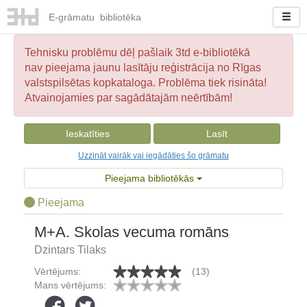
E-
grāmatu
bibliotēka
Tehnisku problēmu dēļ pašlaik 3td e-bibliotēkā
nav pieejama jaunu lasītāju reģistrācija no Rīgas
valstspilsētas kopkataloga. Problēma tiek risināta!
Atvainojamies par sagādātajām neērtībām!
Ieskatīties
Lasīt
Uzzināt vairāk vai iegādāties šo grāmatu
Pieejama bibliotēkās
Pieejama
M+A. Skolas vecuma romāns
Dzintars Tilaks
Vērtējums:
(13)
Mans vērtējums: