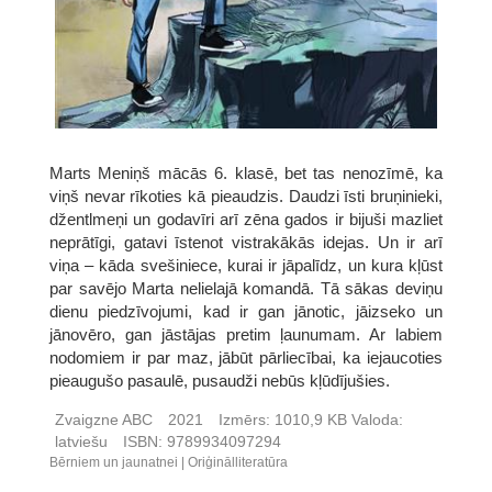
Marts Meniņš mācās 6. klasē, bet tas nenozīmē, ka
viņš nevar rīkoties kā pieaudzis. Daudzi īsti bruņinieki,
džentlmeņi un godavīri arī zēna gados ir bijuši mazliet
neprātīgi, gatavi īstenot vistrakākās idejas. Un ir arī
viņa – kāda svešiniece, kurai ir jāpalīdz, un kura kļūst
par savējo Marta nelielajā komandā. Tā sākas deviņu
dienu piedzīvojumi, kad ir gan jānotic, jāizseko un
jānovēro, gan jāstājas pretim ļaunumam. Ar labiem
nodomiem ir par maz, jābūt pārliecībai, ka iejaucoties
pieaugušo pasaulē, pusaudži nebūs kļūdījušies.
Zvaigzne ABC
2021
Izmērs:
1010,9 KB
Valoda:
latviešu
ISBN:
9789934097294
Bērniem un jaunatnei
Oriģinālliteratūra