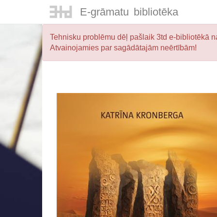
E-
grāmatu
bibliotēka
Tehnisku problēmu dēļ pašlaik 3td e-bibliotēkā na
Atvainojamies par sagādātajām neērtībām!