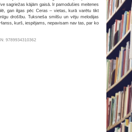
dzīve sagriežas kājām gaisā. Ir pamodušies meitenes
lē, gan ilgas pēc Ceras – vietas, kurā varētu tikt
lnīgu drošību. Tuksneša smilšu un vēju melodijas
– Hanss, kurš, iespējams, nepavisam nav tas, par ko
BN:
9789934310362