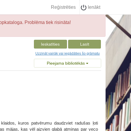
Reģistrēties
Ienākt
opkataloga. Problēma tiek risināta!
Ieskatīties
Lasīt
Uzzināt vairāk vai iegādāties šo grāmatu
Pieejama bibliotēkās
 klaidos, kuros patvērumu daudzviet radušas ļoti
kas mājas, kas vēl aizvien glabā atmiņas par veco