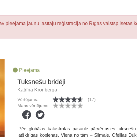
v pieejama jaunu lasītāju reģistrācija no Rīgas valstspilsētas k
Pieejama
Tuksnešu bridēji
Katrīna Kronberga
Vērtējums:
(17)
Mans vērtējums:
Pēc globālas katastrofas pasaule pārvērtusies tuksnešu
atšķirīgas kopienas. Viena no tām – Silmale, Ofēlijas Dū