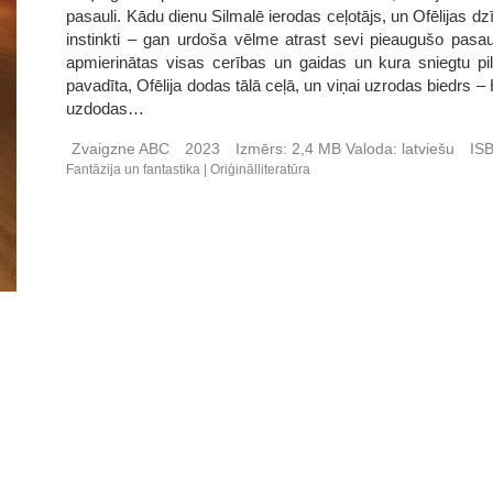
pasauli. Kādu dienu Silmalē ierodas ceļotājs, un Ofēlijas 
instinkti – gan urdoša vēlme atrast sevi pieaugušo pasau
apmierinātas visas cerības un gaidas un kura sniegtu pi
pavadīta, Ofēlija dodas tālā ceļā, un viņai uzrodas biedrs 
uzdodas…
Zvaigzne ABC
2023
Izmērs:
2,4 MB
Valoda:
latviešu
IS
Fantāzija un fantastika
Oriģinālliteratūra