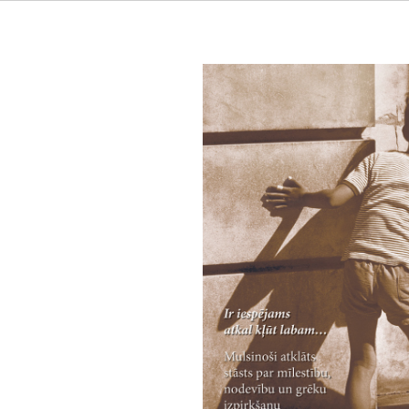
Pūķa ķērājs