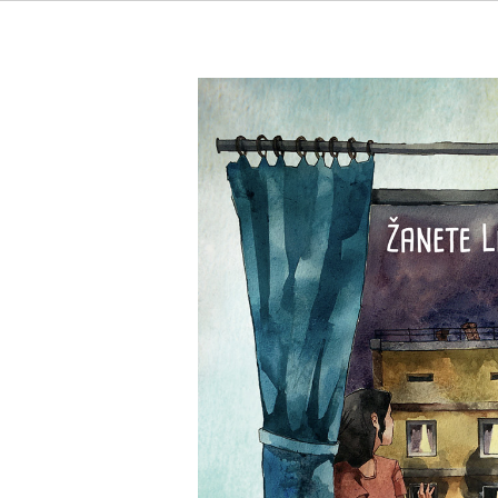
Meitene zilā kleitiņā