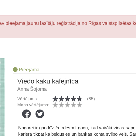
v pieejama jaunu lasītāju reģistrācija no Rīgas valstspilsētas k
Pieejama
Viedo kaķu kafejnīca
Anna Šojoma
Vērtējums:
(85)
Mans vērtējums:
Nagorei ir gandrīz četrdesmit gadu, kad vairāki viņas sapņi 
karjera tikpat kā beigusies un bankas kontā svilpo vējš. Sa