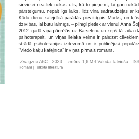
sievietei neatliek nekas cits, kā to pieņemt, lai gan nekā
pārsteigumu, nepait ilgs laiks, līdz viņa sadraudzējas ar 
Kādu dienu kafejnīcā parādās pievilcīgais Marks, un kļū
dzīvības, lai būtu laimīgs, – pilnīgi pietiek ar vienu! Anna Š
2012. gadā viņa pārcēlās uz Barselonu un kopš tā laika dz
psihoterapeiti, un viņas lielākā vēlme ir palīdzēt cilvēkie
strādā psihoterapijas izdevumā un ir publicējusi populār
"Viedo kaķu kafejnīca" ir viņas pirmais romāns.
Zvaigzne ABC
2023
Izmērs:
1,8 MB
Valoda:
latviešu
IS
Romāni
Tulkotā literatūra