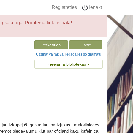
Reģistrēties
Ienākt
opkataloga. Problēma tiek risināta!
Ieskatīties
Lasīt
Uzzināt vairāk vai iegādāties šo grāmatu
Pieejama bibliotēkās
jau izkūpējuši gaisā: laulība izjukusi, mākslinieces
ņemot piedāvājumu kļūt par oficianti kaķu kafejnīcā,