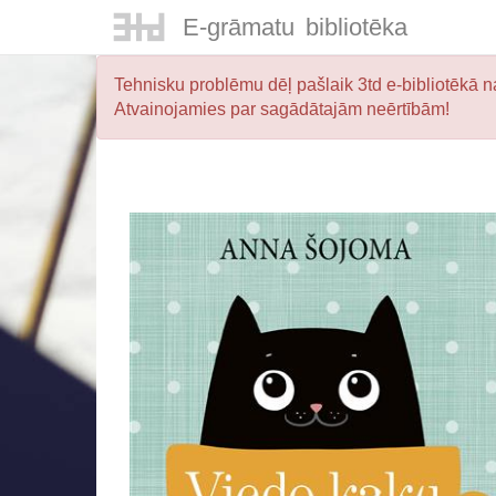
E-
grāmatu
bibliotēka
Tehnisku problēmu dēļ pašlaik 3td e-bibliotēkā na
Atvainojamies par sagādātajām neērtībām!