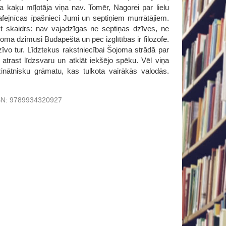
da kaķu mīļotāja viņa nav. Tomēr, Nagorei par lielu
kafejnīcas īpašnieci Jumi un septiņiem murrātājiem.
st skaidrs: nav vajadzīgas ne septiņas dzīves, ne
ojoma dzimusi Budapeštā un pēc izglītības ir filozofe.
īvo tur. Līdztekus rakstniecībai Šojoma strādā par
m atrast līdzsvaru un atklāt iekšējo spēku. Vēl viņa
zinātnisku grāmatu, kas tulkota vairākās valodās.
BN:
9789934320927