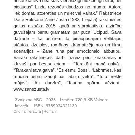
nesatiktā tēva neatstās vienaldzīgu līdzcietīgu sirdi, bet
pieaugusī Linda rezonēs daudzos no mums. Autore
liek domāt, atcerēties un mīlēt vēl vairāk.” Rakstniece
Dace Rukšāne Zane Zusta (1982, Liepāja) rakstnieces
gaitas aizsāka 2015. gadā ar starptautisku atzinību
guvušajām bērnu grāmatām par pūcīti Ucipuci. Savā
daiļradē – kā bērniem, tā pieaugušajiem veltītajos
stāstos, dzejoļos, romānos, dramatizējumos un filmu
scenārijos – Zane runā par emocionālo labbūtību.
Vairāki rakstnieces darbi uzreiz pēc iznākšanas ir
kļuvuši par bestselleriem – “Tarakāni manā galvā”,
“Tarakāni tavā galvā”, “Es esmu Boss”, “Labrīmes, kas
mudina bērnu izaugt par labu cilvēku”, “Toto meklē
mājas”, “Aiz durvīm”, “Tauriņa spārnu vēzieni”.
www.zanezusta.lv
Zvaigzne ABC
2023
Izmērs:
720,9 KB
Valoda:
latviešu
ISBN:
9789934321139
Oriģinālliteratūra
Romāni