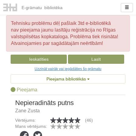
E-
grāmatu
bibliotēka
Tehnisku problēmu dēļ pašlaik 3td e-bibliotēkā
nav pieejama jaunu lasītāju reģistrācija no Rīgas
valstspilsētas kopkataloga. Problēma tiek risināta!
Atvainojamies par sagādātajām neērtībām!
Ieskatīties
Lasīt
Uzzināt vairāk vai iegādāties šo grāmatu
Pieejama bibliotēkās
Pieejama
Nepieradināts putns
Zane Zusta
Vērtējums:
(46)
Mans vērtējums: