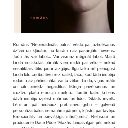
Romāns “Nepieradināts putns” vēsta par uzticēšanos
dzīvei un kļūdām, no kurām nav pasargāts neviens.
Taču tās var labot... Vai vismaz mēģināt labot. Mazā
Linda no skolas pārnāk vien mirkli par vēlu – nekad
nesatiktais tētis jau ir aizgājis. Ilgu laiku arī pieaugusī
Linda lolo cerību tēvu reiz satikt, taču, kad tāda iespēja
rodas, nav pārliecināta, vai to vēlas. Linda, viņas māte
un citi pieredz negaidītus likteņa pavērsienus un
izdzīvo plašu emociju spektru. Tomēr katrs kritiens
dāvā iespēju izplest spārnus un lidot. “Stāsts ievelk.
Lēni un pat nedaudz pret savu gribu – galvenā
personāža balss nemanāmi pārņem, kļūstot par tavējo.
Emocionāls un sievišķīgs stāstījums.” Režisore un
producente Dace Pūce “Mazās Lindas ilgas pēc nekad