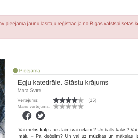
v pieejama jaunu lasītāju reģistrācija no Rīgas valstspilsētas k
Pieejama
Egļu katedrāle. Stāstu krājums
Māra Svīre
Vērtējums:
(15)
Mans vērtējums:
Vai melns kaķis nes laimi vai nelaimi? Un balts kaķis? Vai 
māju – Pa ķieģelim? Un vai uz mūzikas un mākslas ļau