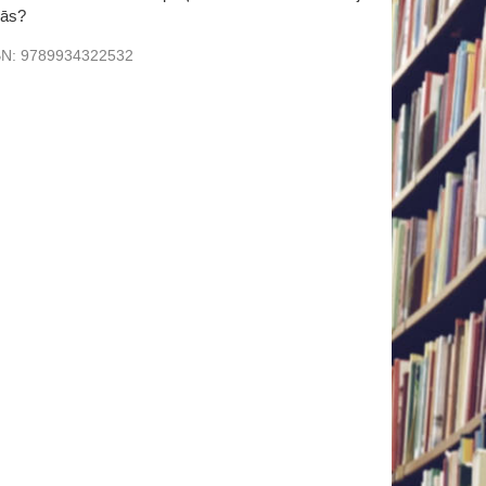
bās?
BN:
9789934322532