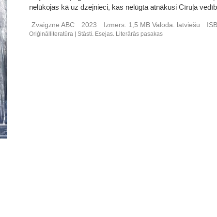
nelūkojas kā uz dzejnieci, kas nelūgta atnākusi Cīruļa vedī
Zvaigzne ABC
2023
Izmērs:
1,5 MB
Valoda:
latviešu
IS
Oriģinālliteratūra
Stāsti. Esejas. Literārās pasakas