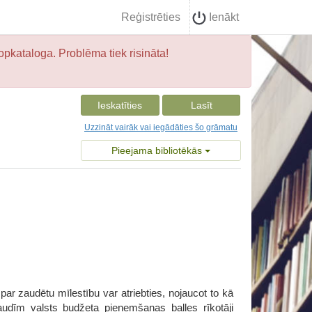
Reģistrēties
Ienākt
opkataloga. Problēma tiek risināta!
Ieskatīties
Lasīt
Uzzināt vairāk vai iegādāties šo grāmatu
Pieejama bibliotēkās
par zaudētu mīlestību var atriebties, nojaucot to kā
dīm valsts budžeta pieņemšanas balles rīkotāji