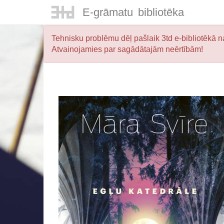
E-
grāmatu
bibliotēka
Tehnisku problēmu dēļ pašlaik 3td e-bibliotēkā na
Atvainojamies par sagādātajām neērtībām!