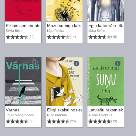
Piktais sentiments
Mazo somiņu laiks
Egļu katedrāle. Stāstu k
Silvija Brice
Līga Rimša
Māra Svīre
(12)
(14)
(15)
Vārnas
Ellīgi skaisti noslēpumi
Latviešu rakstnieku suņu 
Laura Vinogradova
Rute Kārkliņa
Autoru kolektīvs
(63)
(29)
(19)