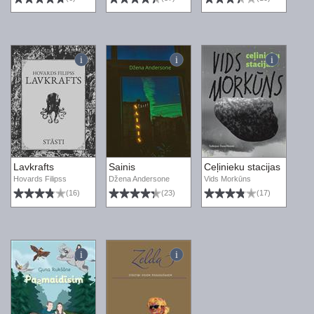
Lavkrafts
Sainis
Ceļinieku stacijas
Hovards Filipss
Džena Andersone
Vids Morkūns
(16)
(23)
(17)