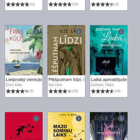
(11)
(13)
(3)
Lietpratēji vientuļo salu jomā
Plēšputnam līdzi. Romāns ar stāstiem
Laikā apmaldījušies stāst
Ēriks Kūlis
Ilze Lāce
Dzintars Tilaks
(5)
(10)
(19)