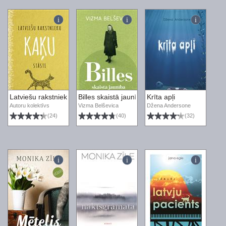
Latviešu rakstnieku kaķu stāsti
Billes skaistā jaunība
Krīta apļi
Autoru kolektīvs
Vizma Belševica
Džena Andersone
(24)
(40)
(32)