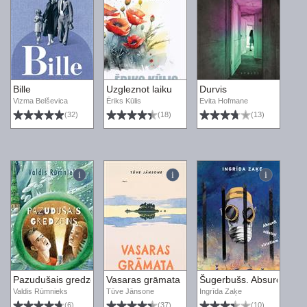
Bille
Uzgleznot laiku
Durvis
Vizma Belševica
Ēriks Kūlis
Evita Hofmane
(32)
(18)
(13)
Pazudušais gredzens
Vasaras grāmata
Šugerbušs. Absurdi stāsti
Valdis Rūmnieks
Tūve Jānsone
Ingrīda Zaķe
(6)
(37)
(10)