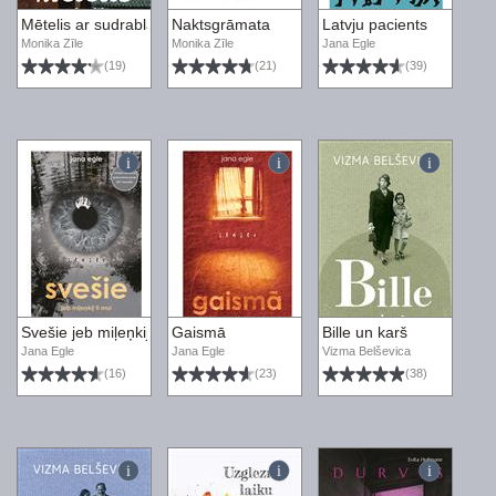
Mētelis ar sudrablapsu
Naktsgrāmata
Latvju pacients
Monika Zīle
Monika Zīle
Jana Egle
(19)
(21)
(39)
Svešie jeb miļeņkij ti moi
Gaismā
Bille un karš
Jana Egle
Jana Egle
Vizma Belševica
(16)
(23)
(38)