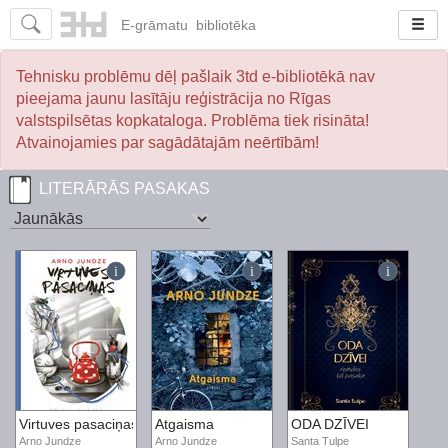
E-
grāmatu
bibliotēka
Tehnisku problēmu dēļ pašlaik 3td e-bibliotēkā nav
pieejama jaunu lasītāju reģistrācija no Rīgas
valstspilsētas kopkataloga. Problēma tiek risināta!
Atvainojamies par sagādātajām neērtībām!
LITERĀRĀS PASAKAS
Virtuves pasaciņas
Atgaisma
ODA DZĪVEI
Arno Jundze
Arno Jundze
Santa Tulpe