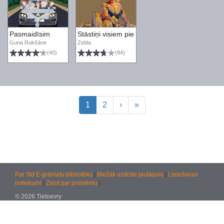
Pasmaidīsim
Stāstiņi visiem pieaugušajiem
Guna Rukšāne
Zelda
(40)
(94)
1
2
›
»
Par 3td E-grāmatu bibliotēku
|
Biežāk uzdotie jautājumi
|
Lietošanas
noteikumi
|
Ziņot par problēmu
|
© 2026 Tietoevry
Jautājumiem:
atbalsts@kultura.lv
Versija: effac 04.02.2026 10:48 (production)