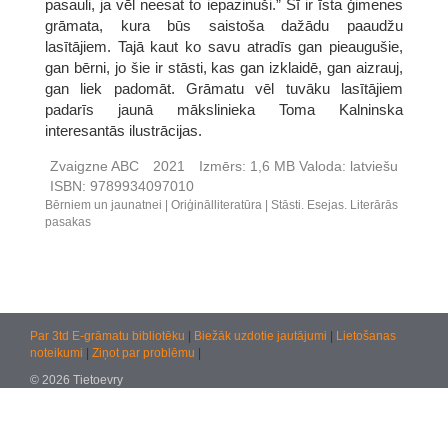
pasauli, ja vēl neesat to iepazinuši.” Šī ir īsta ģimenes
grāmata, kura būs saistoša dažādu paaudžu
lasītājiem. Tajā kaut ko savu atradīs gan pieaugušie,
gan bērni, jo šie ir stāsti, kas gan izklaidē, gan aizrauj,
gan liek padomāt. Grāmatu vēl tuvāku lasītājiem
padarīs jaunā mākslinieka Toma Kalninska
interesantās ilustrācijas.
Zvaigzne ABC
2021
Izmērs:
1,6 MB
Valoda:
latviešu
ISBN:
9789934097010
Bērniem un jaunatnei
Oriģinālliteratūra
Stāsti. Esejas. Literārās
pasakas
Par 3td E-grāmatu bibliotēku
|
Biežāk uzdotie jautājumi
|
Lietošanas
noteikumi
|
Ziņot par problēmu
|
© 2026 Tietoevry
Jautājumiem:
atbalsts@kultura.lv
Versija: effac 04.02.2026 10:48 (production)