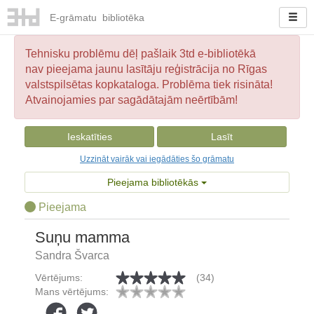
E-
grāmatu
bibliotēka
Tehnisku problēmu dēļ pašlaik 3td e-bibliotēkā
nav pieejama jaunu lasītāju reģistrācija no Rīgas
valstspilsētas kopkataloga. Problēma tiek risināta!
Atvainojamies par sagādātajām neērtībām!
Ieskatīties
Lasīt
Uzzināt vairāk vai iegādāties šo grāmatu
Pieejama bibliotēkās
Pieejama
Suņu mamma
Sandra Švarca
Vērtējums:
(34)
Mans vērtējums: