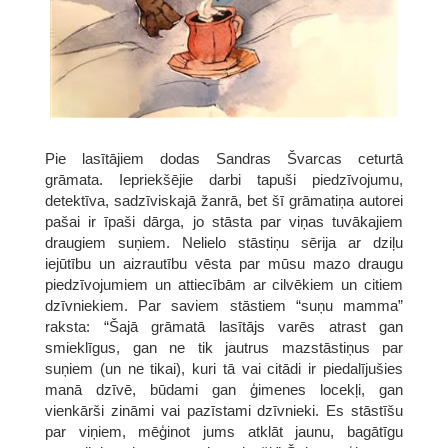
Pie lasītājiem dodas Sandras Švarcas ceturtā
grāmata. Iepriekšējie darbi tapuši piedzīvojumu,
detektīva, sadzīviskajā žanrā, bet šī grāmatiņa autorei
pašai ir īpaši dārga, jo stāsta par viņas tuvākajiem
draugiem suņiem. Nelielo stāstiņu sērija ar dziļu
iejūtību un aizrautību vēsta par mūsu mazo draugu
piedzīvojumiem un attiecībām ar cilvēkiem un citiem
dzīvniekiem. Par saviem stāstiem “suņu mamma”
raksta: “Šajā grāmatā lasītājs varēs atrast gan
smieklīgus, gan ne tik jautrus mazstāstiņus par
suņiem (un ne tikai), kuri tā vai citādi ir piedalījušies
manā dzīvē, būdami gan ģimenes locekļi, gan
vienkārši zināmi vai pazīstami dzīvnieki. Es stāstīšu
par viņiem, mēģinot jums atklāt jaunu, bagātīgu