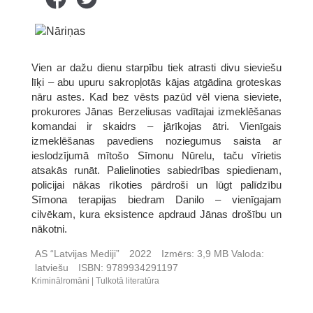
Vien ar dažu dienu starpību tiek atrasti divu sieviešu
līķi – abu upuru sakropļotās kājas atgādina groteskas
nāru astes. Kad bez vēsts pazūd vēl viena sieviete,
prokurores Jānas Berzeliusas vadītajai izmeklēšanas
komandai ir skaidrs – jārīkojas ātri. Vienīgais
izmeklēšanas pavediens noziegumus saista ar
ieslodzījumā mītošo Sīmonu Nūrelu, taču vīrietis
atsakās runāt. Palielinoties sabiedrības spiedienam,
policijai nākas rīkoties pārdroši un lūgt palīdzību
Sīmona terapijas biedram Danilo – vienīgajam
cilvēkam, kura eksistence apdraud Jānas drošību un
nākotni.
AS “Latvijas Mediji”
2022
Izmērs:
3,9 MB
Valoda:
latviešu
ISBN:
9789934291197
Kriminālromāni
Tulkotā literatūra