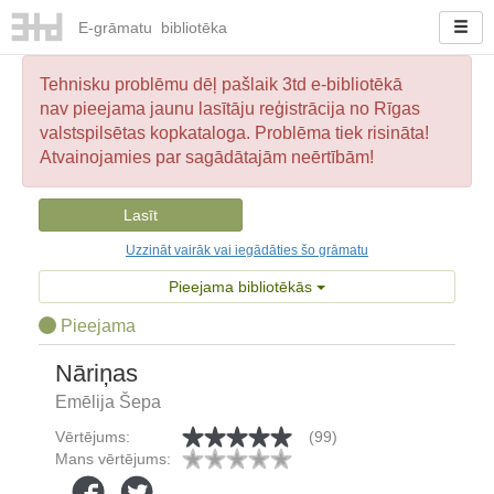
E-
grāmatu
bibliotēka
Tehnisku problēmu dēļ pašlaik 3td e-bibliotēkā
nav pieejama jaunu lasītāju reģistrācija no Rīgas
valstspilsētas kopkataloga. Problēma tiek risināta!
Atvainojamies par sagādātajām neērtībām!
Lasīt
Uzzināt vairāk vai iegādāties šo grāmatu
Pieejama bibliotēkās
Pieejama
Nāriņas
Emēlija Šepa
Vērtējums:
(99)
Mans vērtējums: