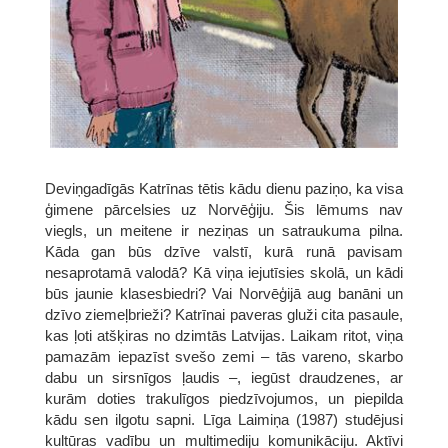
Deviņgadīgās Katrīnas tētis kādu dienu paziņo, ka visa
ģimene pārcelsies uz Norvēģiju. Šis lēmums nav
viegls, un meitene ir neziņas un satraukuma pilna.
Kāda gan būs dzīve valstī, kurā runā pavisam
nesaprotamā valodā? Kā viņa iejutīsies skolā, un kādi
būs jaunie klasesbiedri? Vai Norvēģijā aug banāni un
dzīvo ziemeļbrieži? Katrīnai paveras gluži cita pasaule,
kas ļoti atšķiras no dzimtās Latvijas. Laikam ritot, viņa
pamazām iepazīst svešo zemi – tās vareno, skarbo
dabu un sirsnīgos ļaudis –, iegūst draudzenes, ar
kurām doties trakulīgos piedzīvojumos, un piepilda
kādu sen ilgotu sapni. Līga Laimiņa (1987) studējusi
kultūras vadību un multimediju komunikāciju. Aktīvi