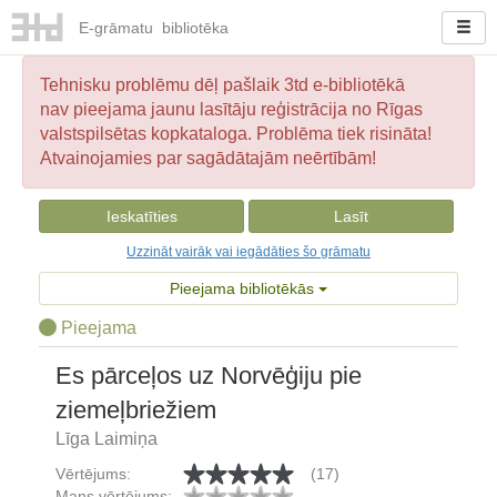
E-
grāmatu
bibliotēka
Tehnisku problēmu dēļ pašlaik 3td e-bibliotēkā
nav pieejama jaunu lasītāju reģistrācija no Rīgas
valstspilsētas kopkataloga. Problēma tiek risināta!
Atvainojamies par sagādātajām neērtībām!
Ieskatīties
Lasīt
Uzzināt vairāk vai iegādāties šo grāmatu
Pieejama bibliotēkās
Pieejama
Es pārceļos uz Norvēģiju pie
ziemeļbriežiem
Līga Laimiņa
Vērtējums:
(17)
Mans vērtējums: