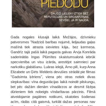
Gada nogales klusajā laikā Mežājos, dzīvnieku
patversmes "Nadziņš barības nojumē, lieljaudas gaļas
mašīnā tiek atrasta sievietes kāja.. bez ķermeņa.
Gandrīz tajā pašā laikā pagasta galvas Arvja Konrāda
saderinātās Ingas Plūmītes skaistumsalonā iebrūk
specvienība un visu izārda, arestējot saimnieci par
narkotiku glabāšanu. Luāras ielejā, Arno pilī, kurp Anna
Elizabete un Ģirts Melderis devušies strādāt pie filmas
"Gadsimta ķēriens", viena pēc otras notiek divas
slepkavības: vīna degustācijas laikā noindē pilskungu,
bet pēc dažām dienām vīnadārzos ar desmit šķēpa
dūrieniem tiek nobeigts vīndarītavas pārzinis. Filmā
atveidojamie pagātnes notikumi, skatoties šodienas
acīm, rādās citā gaismā, turklāt dažas personas nav