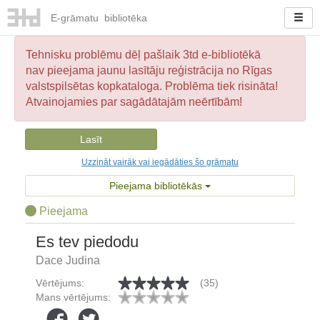
E-
grāmatu
bibliotēka
Tehnisku problēmu dēļ pašlaik 3td e-bibliotēkā
nav pieejama jaunu lasītāju reģistrācija no Rīgas
valstspilsētas kopkataloga. Problēma tiek risināta!
Atvainojamies par sagādātajām neērtībām!
Lasīt
Uzzināt vairāk vai iegādāties šo grāmatu
Pieejama bibliotēkās
Pieejama
Es tev piedodu
Dace Judina
Vērtējums:
(35)
Mans vērtējums: