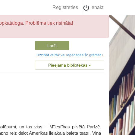
Reģistrēties
Ienākt
opkataloga. Problēma tiek risināta!
Lasīt
Uzzināt vairāk vai iegādāties šo grāmatu
Pieejama bibliotēkās
lēpumi, un tas viss – Mīlestības pilsētā Parīzē.
ņo reiz dejot Amerikas lielākajā baleta teātrī. Viņa