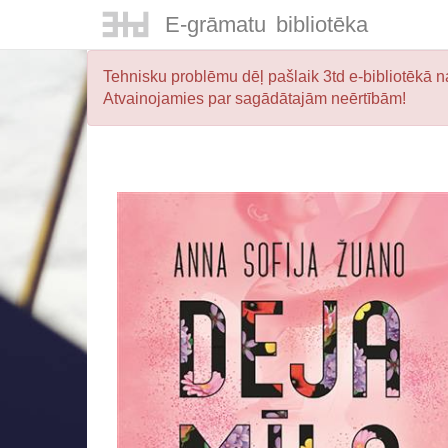
E-
grāmatu
bibliotēka
Tehnisku problēmu dēļ pašlaik 3td e-bibliotēkā na
Atvainojamies par sagādātajām neērtībām!