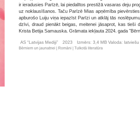
ir ieradusies Parīzē, lai piedalītos prestižā vasaras deju pr
uz noklausīšanos. Taču Parīzē Mias apņēmība pievērsties ti
apburošo Luiju viņa iepazīst Parīzi un atklāj tās noslēpumu
dzīvi, draud pienākt beigas, meitenei jāsaprot, kas tieši 
Krista Betija Samauska. Grāmata iekļauta 2024. gada "Bērnu
AS “Latvijas Mediji”
2023
Izmērs:
3,4 MB
Valoda:
latvieš
Bērniem un jaunatnei
Romāni
Tulkotā literatūra