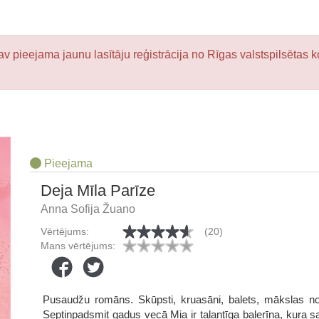
v pieejama jaunu lasītāju reģistrācija no Rīgas valstspilsētas k
Pieejama
Deja Mīla Parīze
Anna Sofija Žuano
Vērtējums:
(20)
Mans vērtējums:
Pusaudžu romāns. Skūpsti, kruasāni, balets, mākslas nos
Septiņpadsmit gadus vecā Mia ir talantīga balerīna, kura sap