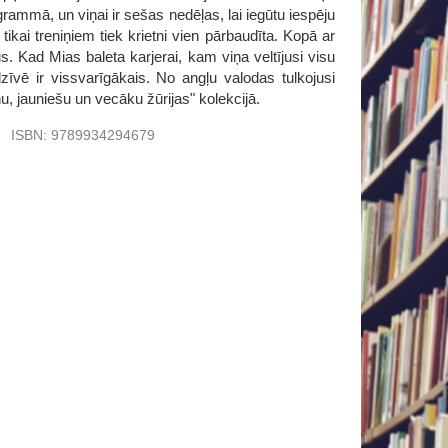
ogrammā, un viņai ir sešas nedēļas, lai iegūtu iespēju
kai treniņiem tiek krietni vien pārbaudīta. Kopā ar
s. Kad Mias baleta karjerai, kam viņa veltījusi visu
dzīvē ir vissvarīgākais. No angļu valodas tulkojusi
, jauniešu un vecāku žūrijas" kolekcijā.
u
ISBN:
9789934294679