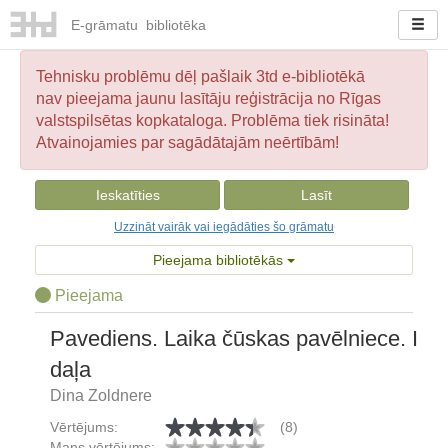
E-
grāmatu
bibliotēka
Tehnisku problēmu dēļ pašlaik 3td e-bibliotēkā
nav pieejama jaunu lasītāju reģistrācija no Rīgas
valstspilsētas kopkataloga. Problēma tiek risināta!
Atvainojamies par sagādātajām neērtībām!
Ieskatīties
Lasīt
Uzzināt vairāk vai iegādāties šo grāmatu
Pieejama bibliotēkās
Pieejama
Pavediens. Laika čūskas pavēlniece. I
daļa
Dina Zoldnere
Vērtējums:
(8)
Mans vērtējums: