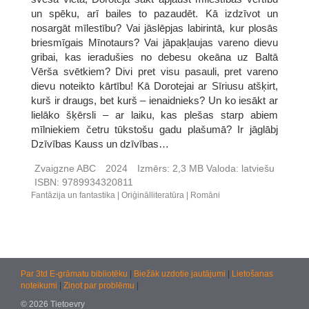
un spēku, arī bailes to pazaudēt. Kā izdzīvot un
nosargāt mīlestību? Vai jāslēpjas labirintā, kur plosās
briesmīgais Mīnotaurs? Vai jāpakļaujas vareno dievu
gribai, kas ieradušies no debesu okeāna uz Baltā
Vērša svētkiem? Divi pret visu pasauli, pret vareno
dievu noteikto kārtību! Kā Dorotejai ar Sīriusu atšķirt,
kurš ir draugs, bet kurš – ienaidnieks? Un ko iesākt ar
lielāko šķērsli – ar laiku, kas plešas starp abiem
mīlniekiem četru tūkstošu gadu plašumā? Ir jāglābj
Dzīvības Kauss un dzīvības…
Zvaigzne ABC
2024
Izmērs:
2,3 MB
Valoda:
latviešu
ISBN:
9789934320811
Fantāzija un fantastika
Oriģinālliteratūra
Romāni
Par 3td E-grāmatu bibliotēku
|
Biežāk uzdotie jautājumi
|
Lietošanas
noteikumi
|
Ziņot par problēmu
|
© 2026 Tietoevry