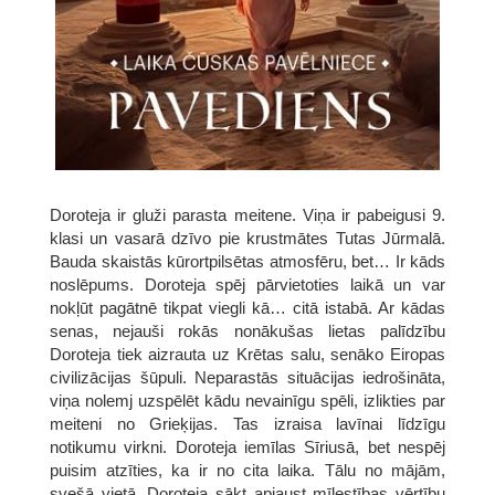
Doroteja ir gluži parasta meitene. Viņa ir pabeigusi 9.
klasi un vasarā dzīvo pie krustmātes Tutas Jūrmalā.
Bauda skaistās kūrortpilsētas atmosfēru, bet… Ir kāds
noslēpums. Doroteja spēj pārvietoties laikā un var
nokļūt pagātnē tikpat viegli kā… citā istabā. Ar kādas
senas, nejauši rokās nonākušas lietas palīdzību
Doroteja tiek aizrauta uz Krētas salu, senāko Eiropas
civilizācijas šūpuli. Neparastās situācijas iedrošināta,
viņa nolemj uzspēlēt kādu nevainīgu spēli, izlikties par
meiteni no Grieķijas. Tas izraisa lavīnai līdzīgu
notikumu virkni. Doroteja iemīlas Sīriusā, bet nespēj
puisim atzīties, ka ir no cita laika. Tālu no mājām,
svešā vietā, Doroteja sākt apjaust mīlestības vērtību