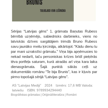
Sērijas “Latvijas gēns” 1. grāmata Baņutas Rubess
bērnībā uzņēmējs, sabiedrisks darbinieks, viens no
latviskās dzīves sargātājiem trimdā Bruno Rubess
savu jaunāko meitu ķircināja, atkārtojot: “Kādu dienu tu
par mani uzrakstīsi grāmatu.” Viņa bija apņēmusies to
nekad nedarīt, taču personiskas krīzes brīdī pieķērās
tēva portfeļa saturam, kurā atradās arī viņa kara laika
dienasgrāmata. Šajā punktā sākās ceļš uz
dokumentālo romānu “Te bija Brunis”, kas ir kļuvis par
pirmo topošajā sērijā “Latvijas gēns”.
AS “Latvijas Mediji”
2024
Izmērs:
17,6 MB
Valoda:
latviešu
ISBN:
9789934294440
Biogrāfiskas grāmatas
Oriģinālliteratūra
Romāni