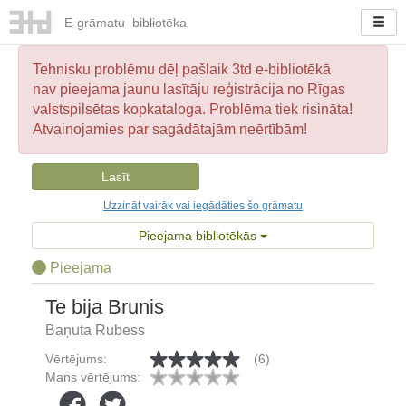
E-
grāmatu
bibliotēka
Tehnisku problēmu dēļ pašlaik 3td e-bibliotēkā
nav pieejama jaunu lasītāju reģistrācija no Rīgas
valstspilsētas kopkataloga. Problēma tiek risināta!
Atvainojamies par sagādātajām neērtībām!
Lasīt
Uzzināt vairāk vai iegādāties šo grāmatu
Pieejama bibliotēkās
Pieejama
Te bija Brunis
Baņuta Rubess
Vērtējums:
(6)
Mans vērtējums: