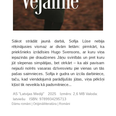
Sākot strādāt jaunā darbā, Sofija Lūse nebija
rēķinājusies vismaz ar divām lietām: pirmkārt, ka
priekšnieks izrādīsies Hugo Svensons, ar kuru viņa
iepazinās pie draudzenes Jāņu svinībās un pret kuru
jūt slepenas simpātijas, bet otrkārt – ka abi pavisam
nejauši noīrēs vasaras dzīvesvietu pie vienas un tās
pašas saimnieces. Sofija ir gudra un izcila darbiniece,
taču, kad vienādojumā parādījušās jūtas, viņa pēkšņi
kļūst tik neveikla kā padsmitniece...
AS "Latvijas Mediji"
2025
Izmērs:
2,6 MB
Valoda:
latviešu
ISBN:
9789934295713
Dāmu romāni
Oriģinālliteratūra
Romāni