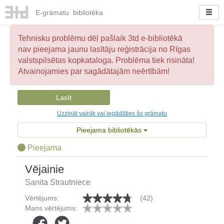
E-
grāmatu
bibliotēka
Tehnisku problēmu dēļ pašlaik 3td e-bibliotēkā
nav pieejama jaunu lasītāju reģistrācija no Rīgas
valstspilsētas kopkataloga. Problēma tiek risināta!
Atvainojamies par sagādātajām neērtībām!
Lasīt
Uzzināt vairāk vai iegādāties šo grāmatu
Pieejama bibliotēkās
Pieejama
Vējainie
Sanita Strautniece
Vērtējums:
(42)
Mans vērtējums: