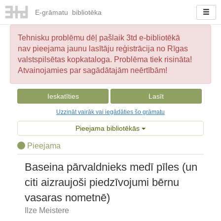
E-
grāmatu
bibliotēka
Tehnisku problēmu dēļ pašlaik 3td e-bibliotēkā
nav pieejama jaunu lasītāju reģistrācija no Rīgas
valstspilsētas kopkataloga. Problēma tiek risināta!
Atvainojamies par sagādātajām neērtībām!
Ieskatīties
Lasīt
Uzzināt vairāk vai iegādāties šo grāmatu
Pieejama bibliotēkās
Pieejama
Baseina pārvaldnieks medī pīles (un
citi aizraujoši piedzīvojumi bērnu
vasaras nometnē)
Ilze Meistere