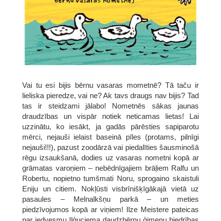
Vai tu esi bijis bērnu vasaras mometnē? Tā taču ir
lieliska pieredze, vai ne? Ak tavs draugs nav bijis? Tad
tas ir steidzami jālabo! Nometnēs sākas jaunas
draudzības un vispār notiek neticamas lietas! Lai
uzzinātu, ko iesākt, ja gadās pārēsties sapiparotu
mērci, nejauši ielaist baseinā pīles (protams, pilnīgi
nejauši!!!), pazust zoodārzā vai piedalīties šausminošā
rēgu izsaukšanā, dodies uz vasaras nometni kopā ar
grāmatas varoņiem – nebēdnīgajiem brāļiem Ralfu un
Robertu, nopietno tumšmati Noru, sprogaino skaistuli
Eniju un citiem. Nokļūsti visbrīnišķīgākajā vietā uz
pasaules – Melnalkšņu parkā – un meties
piedzīvojumos kopā ar viņiem! Ilze Meistere pateicas
par iedvesmu Iļģuciema daudzbērnu ģimeņu biedrības