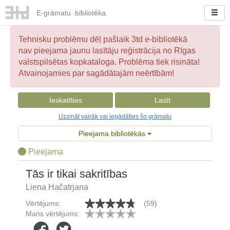
E-
grāmatu
bibliotēka
Tehnisku problēmu dēļ pašlaik 3td e-bibliotēkā
nav pieejama jaunu lasītāju reģistrācija no Rīgas
valstspilsētas kopkataloga. Problēma tiek risināta!
Atvainojamies par sagādātajām neērtībām!
Ieskatīties
Lasīt
Uzzināt vairāk vai iegādāties šo grāmatu
Pieejama bibliotēkās
Pieejama
Tās ir tikai sakritības
Liena Hačatrjana
Vērtējums:
(59)
Mans vērtējums: