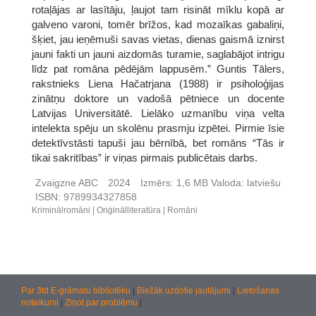
rotaļājas ar lasītāju, ļaujot tam risināt mīklu kopā ar
galveno varoni, tomēr brīžos, kad mozaīkas gabaliņi,
šķiet, jau ieņēmuši savas vietas, dienas gaismā iznirst
jauni fakti un jauni aizdomās turamie, saglabājot intrigu
līdz pat romāna pēdējām lappusēm.” Guntis Tālers,
rakstnieks Liena Hačatrjana (1988) ir psiholoģijas
zinātņu doktore un vadošā pētniece un docente
Latvijas Universitātē. Lielāko uzmanību viņa velta
intelekta spēju un skolēnu prasmju izpētei. Pirmie īsie
detektīvstāsti tapuši jau bērnībā, bet romāns “Tās ir
tikai sakritības” ir viņas pirmais publicētais darbs.
Zvaigzne ABC
2024
Izmērs:
1,6 MB
Valoda:
latviešu
ISBN:
9789934327858
Kriminālromāni
Oriģinālliteratūra
Romāni
Par 3td E-grāmatu bibliotēku
|
Biežāk uzdotie jautājumi
|
Lietošanas
noteikumi
|
Ziņot par problēmu
|