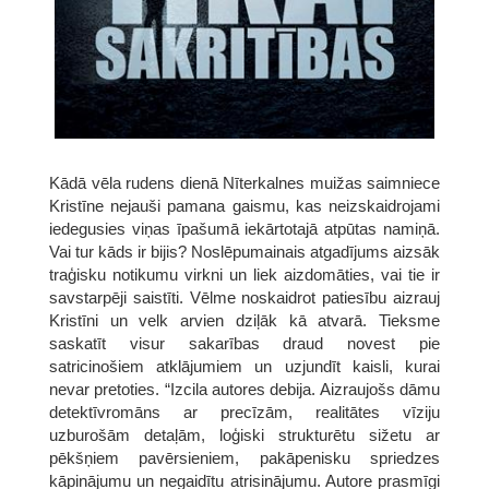
Kādā vēla rudens dienā Nīterkalnes muižas saimniece
Kristīne nejauši pamana gaismu, kas neizskaidrojami
iedegusies viņas īpašumā iekārtotajā atpūtas namiņā.
Vai tur kāds ir bijis? Noslēpumainais atgadījums aizsāk
traģisku notikumu virkni un liek aizdomāties, vai tie ir
savstarpēji saistīti. Vēlme noskaidrot patiesību aizrauj
Kristīni un velk arvien dziļāk kā atvarā. Tieksme
saskatīt visur sakarības draud novest pie
satricinošiem atklājumiem un uzjundīt kaisli, kurai
nevar pretoties. “Izcila autores debija. Aizraujošs dāmu
detektīvromāns ar precīzām, realitātes vīziju
uzburošām detaļām, loģiski strukturētu sižetu ar
pēkšņiem pavērsieniem, pakāpenisku spriedzes
kāpinājumu un negaidītu atrisinājumu. Autore prasmīgi